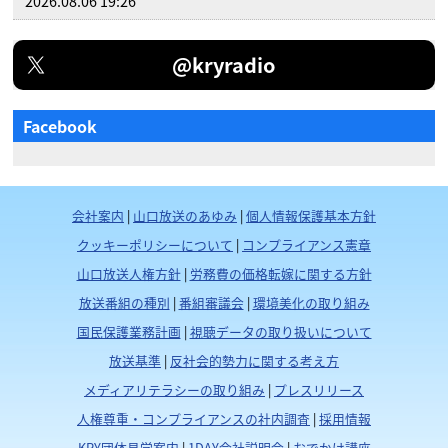
2026.08.06 19:26
@kryradio
Facebook
会社案内
|
山口放送のあゆみ
|
個人情報保護基本方針
クッキーポリシーについて
|
コンプライアンス憲章
山口放送人権方針
|
労務費の価格転嫁に関する方針
放送番組の種別
|
番組審議会
|
環境美化の取り組み
国民保護業務計画
|
視聴データの取り扱いについて
放送基準
|
反社会的勢力に関する考え方
メディアリテラシーの取り組み
|
プレスリリース
人権尊重・コンプライアンスの社内調査
|
採用情報
KRY団体見学案内
|
1DAY会社説明会
|
おでかけ講座