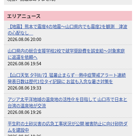
エリアニュース
【地震】熊本で震度4の地震～山口県内でも震度2を観測 津波
の心配なし
2026.08.06 20:00
山口県内の総合支援学校2校で就学奨励費を誤支給～対象家庭
に返還を依頼へ
2026.08.06 19:54
【山口天気 夕刊8/7】猛暑止まらず…熱中症警戒アラート連続
発表日数は歴代1位タイ記録に お盆も入念な暑さ対策を
2026.08.06 19:33
アジア太平洋地域の温泉地の活性化を目指して 山口市で日本と
台湾の温泉地が交流
2026.08.06 19:26
平生町の土砂災害の応急工事状況が公開 被害防止に向け砂防ダ
ムを建設中