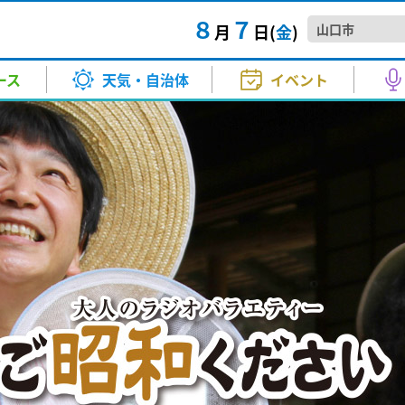
８
７
月
日(
金
)
SNS型投資詐欺で萩市の団体職
TTAIラジTIME
きょう・あす）
マ・映画
スポーツ
バラエティー
試写会
河野 康子
その他
音楽
KRYニュースジャンクション
気温（きょう・あす）
アニメ
高橋 良
1万5
情
ース
天気・自治体
イベント
ましとられる
正午～ごご4:00
月～金 夕方6:00～6:20
まつり
お天気
中村 衣里
衛星画像
成田 弘毅
現金690万円をだましとら...
山口市
A！
Happy☆Paradise
万...
ー
秋山 幸輝
土砂災害警戒情報
山本 昇治
さ 9:00～正午
土曜日 正午～1:00
2026.8
イベ
SNS型投資詐欺で萩市の団体職
TTAIラジTIME
きょう・あす）
マ・映画
スポーツ
バラエティー
試写会
河野 康子
その他
音楽
KRYニュースジャンクション
気温（きょう・あす）
アニメ
高橋 良
1万5
情
 ①番組生放送②ミニコンサー
【要事
報
北川 加寿美
紫外線情報
小林 愛子
会人硬式野球チーム三和テクノ
kry news every.
【山口
ましとられる
正午～ごご4:00
月～金 夕方6:00～6:20
まつり
者募集
音楽堂～ういろう、ひねってみま
きょうも、この街で
月～金
秋」で
お天気
中村 衣里
衛星画像
成田 弘毅
現金690万円をだましとら...
山口市
生放送) ②13：30～(ミニコンサー
2026
報
竹島 知江
PM2.5予想
原田 かお
毎週土曜日 ごご5:30～5:45
イノベーションが周南市長を表
頃～5:53（kry news every. 2
午後3:50～7:00
台風1
A！
Happy☆Paradise
万...
方 5:00～5:30
は...
ー
秋山 幸輝
土砂災害警戒情報
山本 昇治
さ 9:00～正午
土曜日 正午～1:00
2026.8
イベ
山本 博子
ご昭和ください
わくわくサンデー
2026.8
美術
 ①番組生放送②ミニコンサー
【要事
日曜日 あさ11:30～12:00
日曜日
報
北川 加寿美
紫外線情報
小林 愛子
会人硬式野球チーム三和テクノ
kry news every.
【山口
者募集
山口放
口県内でも震度2を観測 津波の
あさ10:55～11:10
音楽堂～ういろう、ひねってみま
きょうも、この街で
月～金
秋」で
生放送) ②13：30～(ミニコンサー
2026
2026
報
竹島 知江
PM2.5予想
原田 かお
毎週土曜日 ごご5:30～5:45
イノベーションが周南市長を表
頃～5:53（kry news every. 2
午後3:50～7:00
台風1
き21
ちかくにいわくに
分ごろ、地震がありました。こ
方 5:00～5:30
は...
日曜日
山本 博子
ご昭和ください
わくわくサンデー
2026.8
美術
50〜12:00
午前10:55～11:10
日曜日 あさ11:30～12:00
日曜日
イベ
山口放
口県内でも震度2を観測 津波の
あさ10:55～11:10
2026
ねる 10FAM MEETING
KRY D