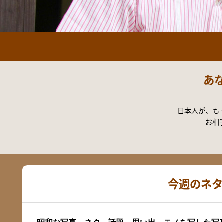
心配なし
日曜日 よる9：00～9：30
2026
元気創出！やまぐち
しものせ
気象庁によりますと午後7時49
2026年10月3日(土)
日曜日
日曜日
の...
あさ11:10～11:25
午前11:
2026.8.6 20:00
イベント
山口放送開局70周年記念10keiちゃん
2026
2026年10月3日(土)
あ
日本人が、も
お相
今週のネ