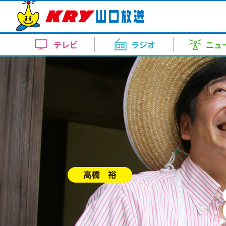
テレビトップ
ラジオトップ
ニューストップ
天気・自治体トップ
イベントトップ
アナウンス室トップ
KRYの番組
KRY Morning Up
ピンポイント天気
イベント
上田 奈央
コンサート・舞台
報道
「AIが割安株の銘柄を選定する」
スポーツ
内田 充咲
美術展
お昼はZE
天気（
ドラ
テレビ
ラジオ
ニュ
月～金 あさ 7:00～11:00
員（60代）が現金690万円をだ
月～金 
新番組ラインナップ
10日間天気
竹重 雅則
KRYイチオシ番組
田中 泰平
近隣の
イベント情報
山口県萩市に住む60代の団体職員が
週刊ENJOYランニング
どよーD
2026.8.7 15:04
テレビトップ
ラジオトップ
ニューストップ
天気・自治体トップ
イベントトップ
アナウンス室トップ
今の気温（アメダス）
畑中 里咲
渡辺 三千彦
レーダ
KRYの番組
土曜日 あさ 7:30～7:45
土曜日 あ
コンサート・舞台
KRYの番組
KRY Morning Up
ピンポイント天気
イベント
上田 奈央
コンサート・舞台
報道
「AIが割安株の銘柄を選定する」
スポーツ
内田 充咲
美術展
お昼はZE
天気（
ドラ
【要事前予約】24時間テレビ49
台風情報
新井 道子
榎本 まさひろ
洗濯情
KRYさわやかモーニング
創部２年目で初の全国大会へ！社
らいふ
月～金 あさ 7:00～11:00
員（60代）が現金690万円をだ
月～金 
ト・トークショー観覧者募集
ラジKING GOLD
大人の
月～金
イノベーション
月～金
新番組ラインナップ
10日間天気
竹重 雅則
KRYイチオシ番組
田中 泰平
近隣の
イベント情報
山口県萩市に住む60代の団体職員が
2026年8月30日 ①11：30～(
お肌乾燥情報
鈴木 久美
清家 律子
花粉情
土曜日 ごご 4:00～4:55
した～
あさ5:20～6:54
社会人硬式野球チーム三和テクノ
午後5:20
週刊ENJOYランニング
どよーD
2026.8.7 15:04
ト)
土曜日 夕
敬...
部内）
今の気温（アメダス）
畑中 里咲
渡辺 三千彦
レーダ
KRYの番組
土曜日 あさ 7:30～7:45
土曜日 あ
コンサート・舞台
熱中症情報
山根 由紀夫
山本 恭子
2026.8.7 11:50
【要事前予約】24時間テレビ49
台風情報
新井 道子
榎本 まさひろ
洗濯情
KRYさわやかモーニング
創部２年目で初の全国大会へ！社
らいふ
ト・トークショー観覧者募集
【地震】熊本で震度4の地震～山
ラジKING GOLD
大人の
月～金
イノベーション
月～金
2026年8月30日 ①11：30～(
なりはたりき
心配なし
お肌乾燥情報
鈴木 久美
清家 律子
花粉情
土曜日 ごご 4:00～4:55
した～
あさ5:20～6:54
社会人硬式野球チーム三和テクノ
午後5:20
ト)
日曜日 よる9：00～9：30
元気創出！やまぐち
しものせ
気象庁によりますと午後7時49
土曜日 夕
敬...
部内）
日曜日
日曜日
の...
熱中症情報
山根 由紀夫
山本 恭子
2026.8.7 11:50
あさ11:10～11:25
午前11:
2026.8.6 20:00
イベント
【地震】熊本で震度4の地震～山
なりはたりき
山口放送開局70周年記念10keiちゃん