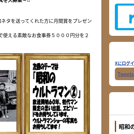
を大募集～!!
和ネタを送ってくれた方に月間賞をプレゼン
で使える素敵なお食事券５０００円分を２
Xにログ
Tweets
昭和