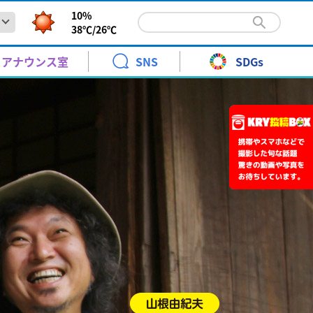
10%
38℃/
26℃
000個の提灯が織りなす幻想的な世界 山口七夕ちょうちん
報と暮らし
青少年に見てもらいたい番組
KRYエキサイトナイター
時系列予報
高橋 裕
アナウンス室
SNS
SDGs
 7日まで
火～土曜日 ごご 6:20～9:00
天気図
野口 緒美
で昨夜、山口七夕ちょうちんまつりが開催されました。1
松村邦洋のＯＨ－！邦自慢
警報・注意報
青木 京子
土曜日 ごご3:00～3:30
.7 11:51
ント
月曜日 ごご7:00～7:30[再]
000個の提灯が織りなす幻想的な世界 山口七夕ちょうちん
報と暮らし
青少年に見てもらいたい番組
KRYエキサイトナイター
時系列予報
高橋 裕
前予約】24時間テレビ49 KRYアナウンサー体験教室 参加
紅葉情報
水津 香織
天気 朝刊8/7】台風13号が沖縄に最接近へ 山口県は「立
10keiちゃんねる
 7日まで
火～土曜日 ごご 6:20～9:00
なりカル！
も耐え難い蒸し暑さ・瀬戸内側で高波注意
土曜日
天気図
野口 緒美
で昨夜、山口七夕ちょうちんまつりが開催されました。1
年8月30日 ［1回目］11:30～［2回目］14:00～
り
さくら情報
武藤 ひさこ
土曜日 ごご 10:00～11:00
3号が沖縄に接近中です。県内は、この台風の直接の影響
よる10:54～11:00
松村邦洋のＯＨ－！邦自慢
警報・注意報
青木 京子
土曜日 ごご3:00～3:30
.7 11:51
ント
ちひろとみすゞTime
はつらつ山口っ子
.7 6:42
月曜日 ごご7:00～7:30[再]
展
前予約】24時間テレビ49 KRYアナウンサー体験教室 参加
日曜日 午前 10:30～11:00
日曜日
紅葉情報
水津 香織
天気 朝刊8/7】台風13号が沖縄に最接近へ 山口県は「立
10keiちゃんねる
送開局７０周年記念「金曜ロードショーとジブリ展」
あさ10:55～11:10
なりカル！
も耐え難い蒸し暑さ・瀬戸内側で高波注意
土曜日
年8月30日 ［1回目］11:30～［2回目］14:00～
年7月18日(土)～10月12日(月)
り
さくら情報
武藤 ひさこ
土曜日 ごご 10:00～11:00
3号が沖縄に接近中です。県内は、この台風の直接の影響
よる10:54～11:00
ちひろとみすゞTime
はつらつ山口っ子
.7 6:42
展
日曜日 午前 10:30～11:00
日曜日
ント
送開局７０周年記念「金曜ロードショーとジブリ展」
あさ10:55～11:10
年7月18日(土)～10月12日(月)
ANCE EVOLUTION 2026