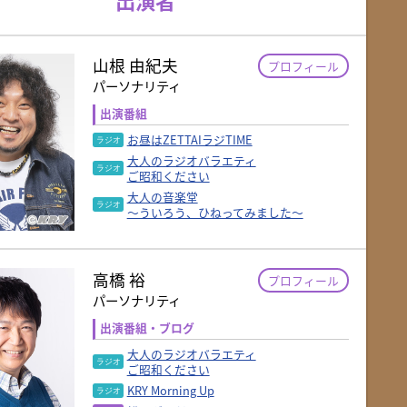
山根 由紀夫
プロフィール
パーソナリティ
出演番組
お昼はZETTAIラジTIME
大人のラジオバラエティ
ご昭和ください
大人の音楽堂
～ういろう、ひねってみました～
高橋 裕
プロフィール
パーソナリティ
出演番組・ブログ
大人のラジオバラエティ
ご昭和ください
KRY Morning Up