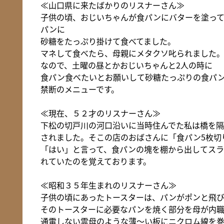
≪山口県に来たばかりのリスナーさん≫
子供の頃、おじいちゃんが食パンにバターを塗って
パンに
砂糖をたっぷり掛けて食べてました。
マネして食べたら、母親にメタクソ叱られました
なので、土曜の昼とかおじいちゃんと2人の時に
食パン食べたいとお願いして砂糖たっぷりの食パ
禁断のメニューです。
≪現在、５２才のリスナーさん≫
下松の切戸川の河口沿いに当時住んでた私は橋を
されました。そこの店のおばさんに「食パン5枚切
「はい」と言って、食パンの塊を棚から出してスラ
れていたのを覚えております。
≪昭和３５年生まれのリスナーさん≫
子供の頃にあったトースターは、パンがポンと飛び
そのトースターに必要なパンを焼く部分を母が内職で
通電しない雲母のような薄～い板にニクロム線を