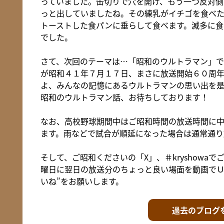
っていました。缶切りで穴を開け、もう一つ反対側
っと出していましたね。その練乳がイチゴを食べ
トーストした食パンに垂らして食べます。滅多に食
でした。
さて、次回のテーマは…「昭和のウルトラマン」で
が昭和４１年７月１７日、まさに放送開始６０周
よ、みんなの記憶にあるウルトラマンの思い出を
昭和のウルトラマン話、お待ちしております！
なお、高校野球期間中はご昭和時間の放送時間に
ます。雨などで試合が順延になった場合は通常通り
そして、ご昭和くださいの「X」、＃kryshowa
曜日に翌日の放送分のちょっと良い場面を動画でＵ
いね”をお願いします。
過去のブログ