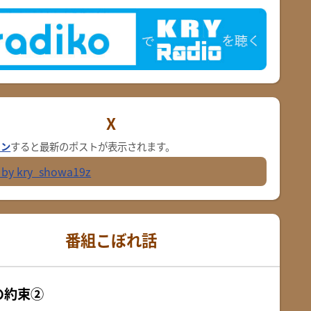
X
イン
すると最新のポストが表示されます。
 by kry_showa19z
番組こぼれ話
の約束②