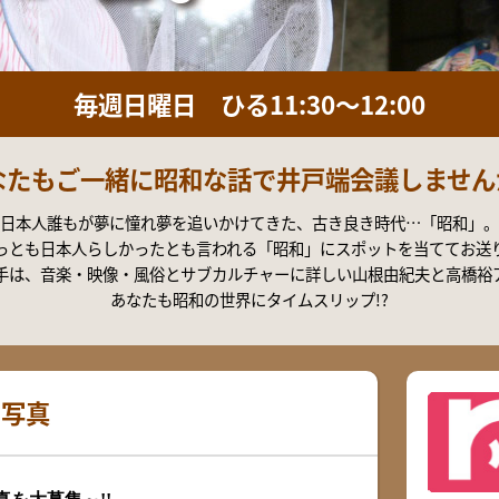
2026
き21
ちかくにいわくに
分ごろ、地震がありました。こ
日曜日
50〜12:00
午前10:55～11:10
イベ
毎週日曜日 ひる11:30～12:00
ねる 10FAM MEETING
KRY D
2026
なたもご一緒に昭和な話で井戸端会議しませんか
日本人誰もが夢に憧れ夢を追いかけてきた、古き良き時代…「昭和」。
っとも日本人らしかったとも言われる「昭和」にスポットを当ててお送
手は、音楽・映像・風俗とサブカルチャーに詳しい山根由紀夫と高橋裕
あなたも昭和の世界にタイムスリップ!?
タ写真