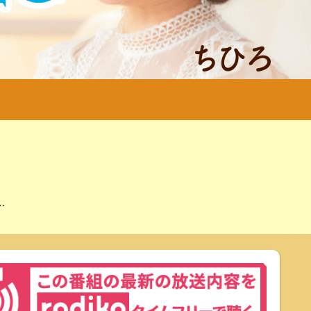
展
日曜日 午前 10:30～11:00
日曜日
年10月3日(土)
送開局７０周年記念「金曜ロードショーとジブリ展」
あさ10:55～11:10
年7月18日(土)～10月12日(月)
ント
ANCE EVOLUTION 2026
年10月3日(土)
…