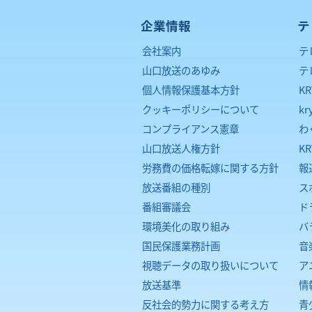
企業情報
テ
会社案内
テ
山口放送のあゆみ
テ
個人情報保護基本方針
K
クッキーポリシーについて
kr
コンプライアンス憲章
わ
山口放送人権方針
K
労務費の価格転嫁に関する方針
報
放送番組の種別
ス
番組審議会
ド
環境美化の取り組み
バ
国民保護業務計画
音
視聴データの取り扱いについて
ア
放送基準
情
反社会的勢力に関する考え方
青