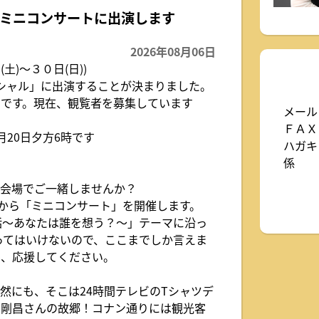
＆ミニコンサートに出演します
2026年08月06日
土)～３０日(日))
スペシャル」に出演することが決まりました。
です。現在、観覧者を募集しています
メール
ＦＡＸ：
20日夕方6時です
ハガキ
係
、会場でご一緒しませんか？
後から「ミニコンサート」を開催します。
話～あなたは誰を想う？～」テーマに沿っ
ってはいけないので、ここまでしか言えま
ひ、応援してください。
然にも、そこは24時間テレビのTシャツデ
山剛昌さんの故郷！コナン通りには観光客