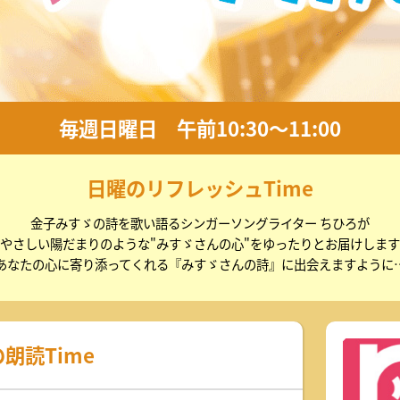
美術
日曜日 あさ11:30～12:00
日曜日
2026
山口放
が公開 被害防止に向け砂防ダム
あさ10:55～11:10
2026
き21
ちかくにいわくに
た平生町の土砂災害で応急工事
日曜日
50〜12:00
午前10:55～11:10
イベ
毎週日曜日 午前10:30～11:00
ねる 10FAM MEETING
KRY D
2026
日曜のリフレッシュTime
金子みすゞの詩を歌い語るシンガーソングライター ちひろが
やさしい陽だまりのような"みすゞさんの心"をゆったりとお届けします
あなたの心に寄り添ってくれる『みすゞさんの詩』に出会えますように
朗読Time