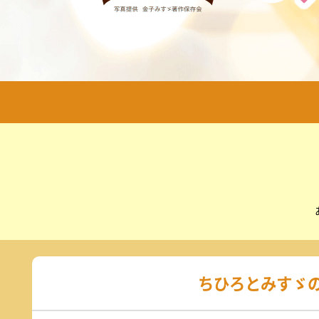
2026
平生町の土砂災害の応急工事状況
2026年10月3日(土)
なりはたりき
を建設中
日曜日 よる9：00～9：30
元気創出！やまぐち
しものせ
6月に発生し男性1人が亡くなっ
日曜日
日曜日
の...
あさ11:10～11:25
午前11:
2026.8.6 19:26
イベント
山口放送開局70周年記念10keiちゃん
2026
2026年10月3日(土)
ちひろとみすゞの