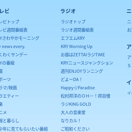
レビ
ラジオ
ニ
レビトップ
ラジオトップ
ニ
レビ週間番組表
ラジオ週間番組表
お
RYさわやかモーニング
エフエムKRY
ア
y news every.
KRY Morning Up
くわくサンデー
お昼はZETTAIラジTIME
ア
RYの番組
KRYニュースジャンクション
Ｓ
道
週刊ENJOYランニング
ポーツ
どよーDA！
イ
ラマ/映画
Happy☆Paradise
イ
ラエティー
松村邦洋のＯＨ－！邦自慢
楽
ラジKING GOLD
ニメ
大人の音楽堂
報と暮らし
なりカル！
少年に見てもらいたい番組
ご昭和ください