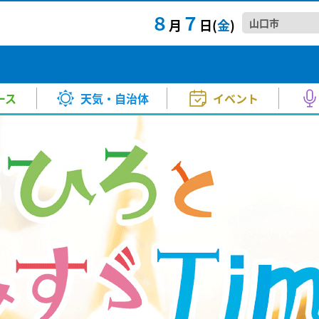
８
７
月
日(
金
)
口県内でも震度2を観測 津波の
TTAIラジTIME
きょう・あす）
マ・映画
スポーツ
バラエティー
試写会
河野 康子
その他
音楽
KRYニュースジャンクション
気温（きょう・あす）
アニメ
高橋 良
山口県
情
正午～ごご4:00
月～金 夕方6:00～6:20
返還を
お天気
中村 衣里
衛星画像
成田 弘毅
分ごろ、地震がありました。こ
山口県
A！
Happy☆Paradise
て...
ース
天気・自治体
イベント
ー
秋山 幸輝
土砂災害警戒情報
山本 昇治
さ 9:00～正午
土曜日 正午～1:00
2026.8
イベ
 ①番組生放送②ミニコンサー
【要事
報
北川 加寿美
紫外線情報
小林 愛子
らず…熱中症警戒アラート連続発
kry news every.
アジア
者募集
音楽堂～ういろう、ひねってみま
きょうも、この街で
盆も入念な暑さ対策を
月～金
湾の温
生放送) ②13：30～(ミニコンサー
2026
口県内でも震度2を観測 津波の
TTAIラジTIME
きょう・あす）
マ・映画
スポーツ
バラエティー
試写会
河野 康子
その他
音楽
KRYニュースジャンクション
気温（きょう・あす）
アニメ
高橋 良
山口県
情
報
竹島 知江
PM2.5予想
原田 かお
毎週土曜日 ごご5:30～5:45
りません。しばらく熱中症には
頃～5:53（kry news every. 2
午後3:50～7:00
アジア
正午～ごご4:00
月～金 夕方6:00～6:20
返還を
方 5:00～5:30
地...
お天気
中村 衣里
衛星画像
成田 弘毅
分ごろ、地震がありました。こ
山口県
山本 博子
ご昭和ください
わくわくサンデー
2026.8
美術
A！
Happy☆Paradise
て...
日曜日 あさ11:30～12:00
日曜日
ー
秋山 幸輝
土砂災害警戒情報
山本 昇治
さ 9:00～正午
土曜日 正午～1:00
2026.8
山口放
が公開 被害防止に向け砂防ダム
あさ10:55～11:10
イベ
2026
 ①番組生放送②ミニコンサー
【要事
報
北川 加寿美
紫外線情報
小林 愛子
らず…熱中症警戒アラート連続発
kry news every.
アジア
き21
ちかくにいわくに
た平生町の土砂災害で応急工事
者募集
音楽堂～ういろう、ひねってみま
きょうも、この街で
盆も入念な暑さ対策を
月～金
湾の温
日曜日
生放送) ②13：30～(ミニコンサー
2026
報
竹島 知江
PM2.5予想
原田 かお
毎週土曜日 ごご5:30～5:45
りません。しばらく熱中症には
頃～5:53（kry news every. 2
午後3:50～7:00
アジア
50〜12:00
午前10:55～11:10
方 5:00～5:30
地...
イベ
山本 博子
ご昭和ください
わくわくサンデー
2026.8
ねる 10FAM MEETING
KRY D