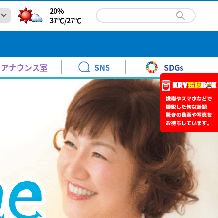
20%
37℃/
27℃
内の総合支援学校2校で就学奨励費を誤支給～対象家庭に
報と暮らし
青少年に見てもらいたい番組
KRYエキサイトナイター
時系列予報
高橋 裕
依頼へ
火～土曜日 ごご 6:20～9:00
天気図
野口 緒美
教育委員会は県内の総合支援学校2校で就学奨励費を誤っ
松村邦洋のＯＨ－！邦自慢
アナウンス室
SNS
SDGs
警報・注意報
青木 京子
土曜日 ごご3:00～3:30
.6 19:54
ント
月曜日 ごご7:00～7:30[再]
前予約】24時間テレビ49 KRYアナウンサー体験教室 参加
紅葉情報
水津 香織
太平洋地域の温泉地の活性化を目指して 山口市で日本と台
10keiちゃんねる
なりカル！
泉地が交流
土曜日
年8月30日 ［1回目］11:30～［2回目］14:00～
内の総合支援学校2校で就学奨励費を誤支給～対象家庭に
報と暮らし
青少年に見てもらいたい番組
KRYエキサイトナイター
時系列予報
高橋 裕
り
さくら情報
武藤 ひさこ
土曜日 ごご 10:00～11:00
太平洋地域の温泉地の活性化を目指して日本と台湾の温泉
よる10:54～11:00
依頼へ
火～土曜日 ごご 6:20～9:00
天気図
野口 緒美
教育委員会は県内の総合支援学校2校で就学奨励費を誤っ
ちひろとみすゞTime
はつらつ山口っ子
.6 19:26
展
松村邦洋のＯＨ－！邦自慢
日曜日 午前 10:30～11:00
日曜日
警報・注意報
青木 京子
土曜日 ごご3:00～3:30
.6 19:54
送開局７０周年記念「金曜ロードショーとジブリ展」
ント
あさ10:55～11:10
月曜日 ごご7:00～7:30[再]
年7月18日(土)～10月12日(月)
前予約】24時間テレビ49 KRYアナウンサー体験教室 参加
紅葉情報
水津 香織
太平洋地域の温泉地の活性化を目指して 山口市で日本と台
10keiちゃんねる
なりカル！
泉地が交流
土曜日
年8月30日 ［1回目］11:30～［2回目］14:00～
り
さくら情報
武藤 ひさこ
土曜日 ごご 10:00～11:00
太平洋地域の温泉地の活性化を目指して日本と台湾の温泉
よる10:54～11:00
ント
ちひろとみすゞTime
はつらつ山口っ子
.6 19:26
ANCE EVOLUTION 2026