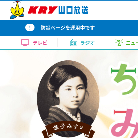
テレビトップ
ラジオトップ
ニューストップ
天気・自治体トップ
イベントトップ
アナウンス室トップ
KRYの番組
KRY Morning Up
ピンポイント天気
イベント
上田 奈央
コンサート・舞台
報道
【地震】熊本で震度4の地震～山
スポーツ
内田 充咲
美術展
お昼はZE
天気（
ドラ
月～金 あさ 7:00～11:00
!
防災ページを運用中です
心配なし
月～金 
新番組ラインナップ
10日間天気
竹重 雅則
KRYイチオシ番組
田中 泰平
近隣の
イベント情報
気象庁によりますと午後7時49
週刊ENJOYランニング
どよーD
の...
テレビ
ラジオ
ニュ
今の気温（アメダス）
畑中 里咲
渡辺 三千彦
レーダ
KRYの番組
土曜日 あさ 7:30～7:45
土曜日 あ
2026.8.6 20:00
コンサート・舞台
【要事前予約】24時間テレビ49
テレビトップ
ラジオトップ
ニューストップ
天気・自治体トップ
イベントトップ
アナウンス室トップ
台風情報
新井 道子
榎本 まさひろ
洗濯情
KRYさわやかモーニング
【山口天気 夕刊8/7】猛暑止ま
らいふ
ト・トークショー観覧者募集
ラジKING GOLD
大人の
月～金
表日数は歴代1位タイ記録に お
月～金
2026年8月30日 ①11：30～(
KRYの番組
KRY Morning Up
ピンポイント天気
イベント
上田 奈央
コンサート・舞台
報道
【地震】熊本で震度4の地震～山
スポーツ
内田 充咲
美術展
お昼はZE
天気（
ドラ
お肌乾燥情報
鈴木 久美
清家 律子
花粉情
土曜日 ごご 4:00～4:55
した～
あさ5:20～6:54
この先もアラート級の猛暑は止ま
午後5:20
ト)
月～金 あさ 7:00～11:00
心配なし
月～金 
土曜日 夕
厳...
部内）
新番組ラインナップ
10日間天気
竹重 雅則
KRYイチオシ番組
田中 泰平
近隣の
イベント情報
気象庁によりますと午後7時49
熱中症情報
山根 由紀夫
山本 恭子
2026.8.6 19:33
週刊ENJOYランニング
どよーD
の...
今の気温（アメダス）
畑中 里咲
渡辺 三千彦
レーダ
KRYの番組
土曜日 あさ 7:30～7:45
土曜日 あ
2026.8.6 20:00
平生町の土砂災害の応急工事状況
コンサート・舞台
なりはたりき
を建設中
【要事前予約】24時間テレビ49
台風情報
新井 道子
榎本 まさひろ
洗濯情
KRYさわやかモーニング
【山口天気 夕刊8/7】猛暑止ま
らいふ
日曜日 よる9：00～9：30
元気創出！やまぐち
しものせ
6月に発生し男性1人が亡くなっ
ト・トークショー観覧者募集
ラジKING GOLD
大人の
月～金
表日数は歴代1位タイ記録に お
月～金
日曜日
日曜日
の...
2026年8月30日 ①11：30～(
お肌乾燥情報
鈴木 久美
清家 律子
花粉情
土曜日 ごご 4:00～4:55
した～
あさ5:20～6:54
この先もアラート級の猛暑は止ま
午後5:20
あさ11:10～11:25
午前11:
2026.8.6 19:26
ト)
土曜日 夕
厳...
部内）
イベント
熱中症情報
山根 由紀夫
山本 恭子
2026.8.6 19:33
山口放送開局70周年記念10keiちゃん