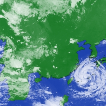
2026
き21
ちかくにいわくに
税率の1％への引き下げについ
日曜日
50〜12:00
午前10:55～11:10
イベ
ねる 10FAM MEETING
KRY D
2026