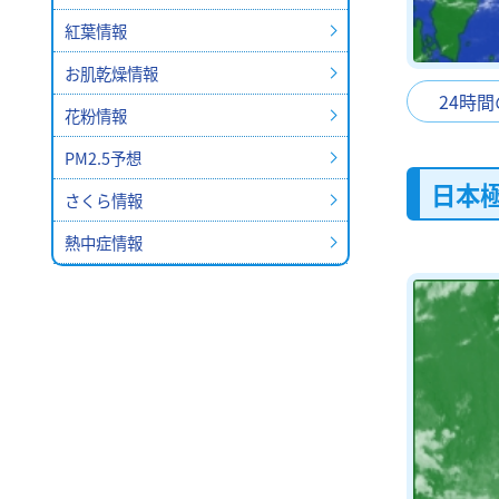
紅葉情報
お肌乾燥情報
24時
花粉情報
PM2.5予想
日本
さくら情報
熱中症情報