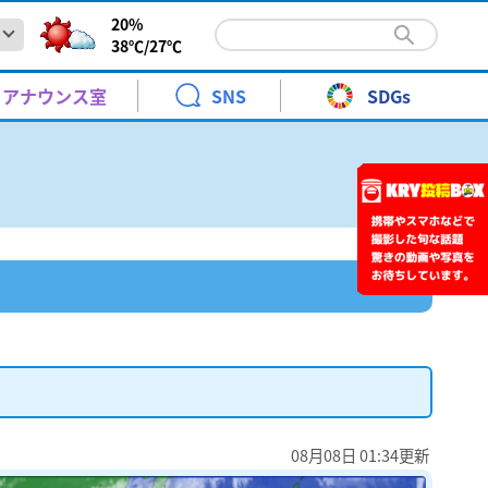
20%
38℃/
27℃
紙で自分だけの御朱印帳づくり 山口DCに向け歴史巡りの
報と暮らし
青少年に見てもらいたい番組
KRYエキサイトナイター
時系列予報
高橋 裕
アナウンス室
SNS
SDGs
スタート
火～土曜日 ごご 6:20～9:00
天気図
野口 緒美
スティネーションキャンペーンに向けて各地で準備が進ん
松村邦洋のＯＨ－！邦自慢
警報・注意報
青木 京子
土曜日 ごご3:00～3:30
.7 19:37
ント
月曜日 ごご7:00～7:30[再]
紙で自分だけの御朱印帳づくり 山口DCに向け歴史巡りの
報と暮らし
青少年に見てもらいたい番組
KRYエキサイトナイター
時系列予報
高橋 裕
前予約】24時間テレビ49 KRYアナウンサー体験教室 参加
紅葉情報
水津 香織
ローンや水中ロボット 海洋技術への関心を高めて！岩国オ
10keiちゃんねる
スタート
火～土曜日 ごご 6:20～9:00
なりカル！
ンテックデイズ
土曜日
天気図
野口 緒美
スティネーションキャンペーンに向けて各地で準備が進ん
年8月30日 ［1回目］11:30～［2回目］14:00～
り
さくら情報
武藤 ひさこ
土曜日 ごご 10:00～11:00
ローンや水中ロボットを通して海洋技術への関心を高めて
よる10:54～11:00
松村邦洋のＯＨ－！邦自慢
警報・注意報
青木 京子
土曜日 ごご3:00～3:30
.7 19:37
ント
ちひろとみすゞTime
はつらつ山口っ子
.7 19:36
月曜日 ごご7:00～7:30[再]
展
前予約】24時間テレビ49 KRYアナウンサー体験教室 参加
日曜日 午前 10:30～11:00
日曜日
紅葉情報
水津 香織
ローンや水中ロボット 海洋技術への関心を高めて！岩国オ
10keiちゃんねる
送開局７０周年記念「金曜ロードショーとジブリ展」
あさ10:55～11:10
なりカル！
ンテックデイズ
土曜日
年8月30日 ［1回目］11:30～［2回目］14:00～
年7月18日(土)～10月12日(月)
り
さくら情報
武藤 ひさこ
土曜日 ごご 10:00～11:00
ローンや水中ロボットを通して海洋技術への関心を高めて
よる10:54～11:00
ちひろとみすゞTime
はつらつ山口っ子
.7 19:36
展
日曜日 午前 10:30～11:00
日曜日
08月08日 01:34更新
ント
送開局７０周年記念「金曜ロードショーとジブリ展」
あさ10:55～11:10
年7月18日(土)～10月12日(月)
ANCE EVOLUTION 2026