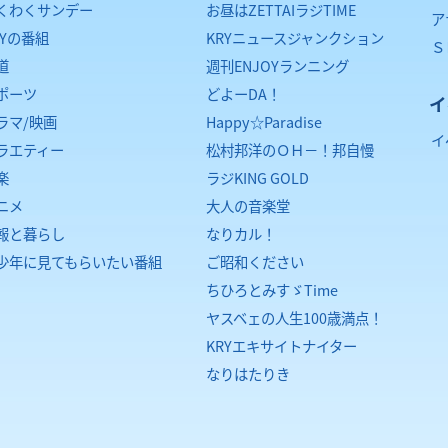
くわくサンデー
お昼はZETTAIラジTIME
ア
RYの番組
KRYニュースジャンクション
Ｓ
道
週刊ENJOYランニング
ポーツ
どよーDA！
イ
ラマ/映画
Happy☆Paradise
イ
ラエティー
松村邦洋のＯＨ－！邦自慢
楽
ラジKING GOLD
ニメ
大人の音楽堂
報と暮らし
なりカル！
少年に見てもらいたい番組
ご昭和ください
ちひろとみすゞTime
ヤスベェの人生100歳満点！
KRYエキサイトナイター
なりはたりき