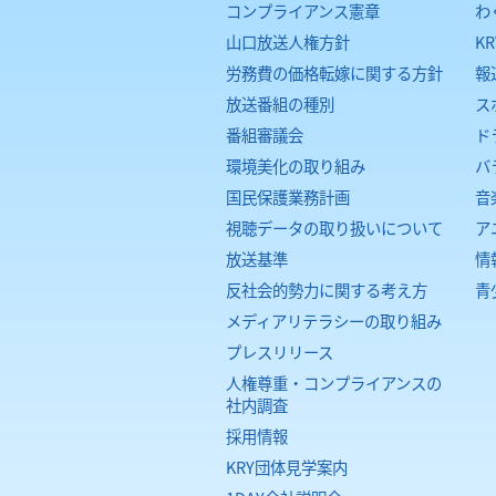
コンプライアンス憲章
わ
山口放送人権方針
K
労務費の価格転嫁に関する方針
報
放送番組の種別
ス
番組審議会
ド
環境美化の取り組み
バ
国民保護業務計画
音
視聴データの取り扱いについて
ア
放送基準
情
反社会的勢力に関する考え方
青
メディアリテラシーの取り組み
プレスリリース
人権尊重・コンプライアンスの
社内調査
採用情報
KRY団体見学案内