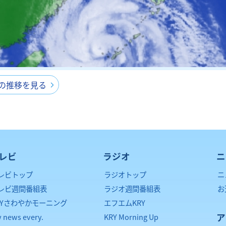
間の推移を見る
レビ
ラジオ
ニ
レビトップ
ラジオトップ
ニ
レビ週間番組表
ラジオ週間番組表
お
RYさわやかモーニング
エフエムKRY
ア
y news every.
KRY Morning Up