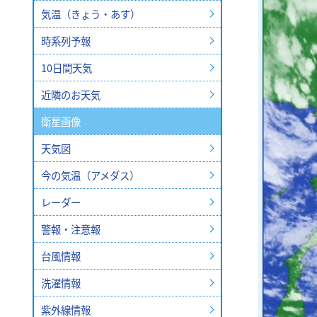
知事は国の財源措置を求める
気温（きょう・あす）
日曜日 よる9：00～9：30
2026
元気創出！やまぐち
しものせ
政府が実現を目指す食料品の消費
2026年10月3日(土)
日曜日
日曜日
て...
時系列予報
あさ11:10～11:25
午前11:
2026.8.7 19:35
イベント
10日間天気
山口放送開局70周年記念10keiちゃん
2026
近隣のお天気
2026年10月3日(土)
衛星画像
天気図
今の気温（アメダス）
レーダー
警報・注意報
台風情報
洗濯情報
紫外線情報