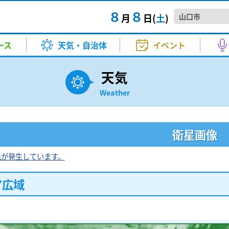
８
８
月
日(
土
)
口日赤救護班が帰還 避難所の実
TTAIラジTIME
きょう・あす）
マ・映画
スポーツ
バラエティー
試写会
河野 康子
その他
音楽
KRYニュースジャンクション
気温（きょう・あす）
アニメ
高橋 良
徳地和
情
ース
天気・自治体
イベント
正午～ごご4:00
月～金 夕方6:00～6:20
新企画
お天気
中村 衣里
衛星画像
成田 弘毅
本赤十字社山口県支部の救護班
山口デ
A！
Happy☆Paradise
で...
天気
ー
秋山 幸輝
土砂災害警戒情報
山本 昇治
さ 9:00～正午
土曜日 正午～1:00
2026.8
イベ
口日赤救護班が帰還 避難所の実
TTAIラジTIME
きょう・あす）
マ・映画
スポーツ
バラエティー
試写会
河野 康子
その他
音楽
KRYニュースジャンクション
気温（きょう・あす）
アニメ
高橋 良
徳地和
情
Weather
 ①番組生放送②ミニコンサー
【要事
報
北川 加寿美
紫外線情報
小林 愛子
ども科学教室 岩国市
kry news every.
水中ド
正午～ごご4:00
月～金 夕方6:00～6:20
新企画
者募集
音楽堂～ういろう、ひねってみま
きょうも、この街で
科学教室が岩国市に事業所を置
月～金
ーシャ
お天気
中村 衣里
衛星画像
成田 弘毅
本赤十字社山口県支部の救護班
山口デ
生放送) ②13：30～(ミニコンサー
2026
報
竹島 知江
PM2.5予想
原田 かお
毎週土曜日 ごご5:30～5:45
頃～5:53（kry news every. 2
午後3:50～7:00
水中ド
A！
Happy☆Paradise
で...
方 5:00～5:30
も...
衛星画像
ー
秋山 幸輝
土砂災害警戒情報
山本 昇治
さ 9:00～正午
土曜日 正午～1:00
2026.8
イベ
山本 博子
ご昭和ください
わくわくサンデー
2026.8
美術
 ①番組生放送②ミニコンサー
【要事
日曜日 あさ11:30～12:00
日曜日
報
北川 加寿美
紫外線情報
小林 愛子
ども科学教室 岩国市
kry news every.
水中ド
風が発生しています。
者募集
山口放
円余の減収」山口県が試算 村岡
あさ10:55～11:10
音楽堂～ういろう、ひねってみま
きょうも、この街で
科学教室が岩国市に事業所を置
月～金
ーシャ
生放送) ②13：30～(ミニコンサー
2026
2026
報
竹島 知江
PM2.5予想
原田 かお
毎週土曜日 ごご5:30～5:45
頃～5:53（kry news every. 2
午後3:50～7:00
水中ド
ア広域
き21
ちかくにいわくに
税率の1％への引き下げについ
方 5:00～5:30
も...
日曜日
山本 博子
ご昭和ください
わくわくサンデー
2026.8
美術
50〜12:00
午前10:55～11:10
日曜日 あさ11:30～12:00
日曜日
イベ
山口放
円余の減収」山口県が試算 村岡
あさ10:55～11:10
2026
ねる 10FAM MEETING
KRY D