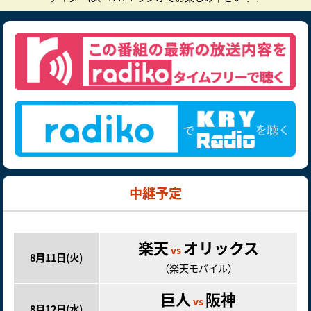
中継予定
楽天
オリックス
vs
8月11日(火)
（楽天モバイル）
巨人
阪神
vs
8月12日(水)