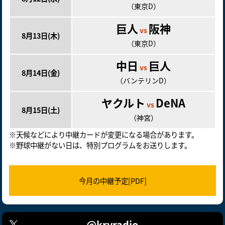
（東京D）
巨人
阪神
vs
8月13日(木)
（東京D）
中日
巨人
vs
8月14日(金)
（バンテリンD）
ヤクルト
DeNA
vs
8月15日(土)
（神宮）
※天候などにより中継カードが変更になる場合があります。
※野球中継がない日は、特別プログラムをお送りします。
今月の中継予定[PDF]
@kryradio