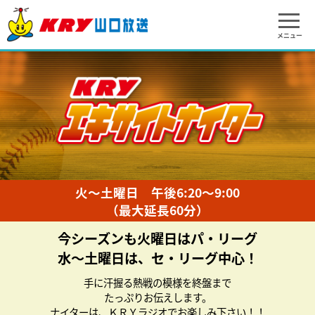
メニュー
火～土曜日 午後6:20～9:00
（最大延長60分）
今シーズンも火曜日はパ・リーグ
水～土曜日は、セ・リーグ中心！
手に汗握る熱戦の模様を終盤まで
たっぷりお伝えします。
ナイターは、ＫＲＹラジオでお楽しみ下さい！！