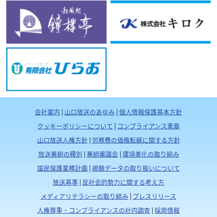
会社案内
|
山口放送のあゆみ
|
個人情報保護基本方針
クッキーポリシーについて
|
コンプライアンス憲章
山口放送人権方針
|
労務費の価格転嫁に関する方針
放送番組の種別
|
番組審議会
|
環境美化の取り組み
国民保護業務計画
|
視聴データの取り扱いについて
放送基準
|
反社会的勢力に関する考え方
メディアリテラシーの取り組み
|
プレスリリース
人権尊重・コンプライアンスの社内調査
|
採用情報