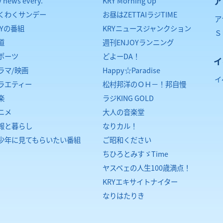
ア
y news every.
KRY Morning Up
くわくサンデー
お昼はZETTAIラジTIME
ア
RYの番組
KRYニュースジャンクション
Ｓ
道
週刊ENJOYランニング
ポーツ
どよーDA！
イ
ラマ/映画
Happy☆Paradise
イ
ラエティー
松村邦洋のＯＨ－！邦自慢
楽
ラジKING GOLD
ニメ
大人の音楽堂
報と暮らし
なりカル！
少年に見てもらいたい番組
ご昭和ください
ちひろとみすゞTime
ヤスベェの人生100歳満点！
KRYエキサイトナイター
なりはたりき