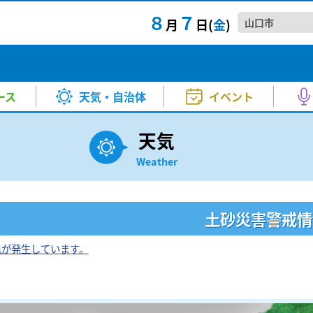
８
７
月
日(
金
)
口県内でも震度2を観測 津波の
TTAIラジTIME
きょう・あす）
マ・映画
スポーツ
バラエティー
試写会
河野 康子
その他
音楽
KRYニュースジャンクション
気温（きょう・あす）
アニメ
高橋 良
山口県
情
正午～ごご4:00
月～金 夕方6:00～6:20
返還を
お天気
中村 衣里
衛星画像
成田 弘毅
分ごろ、地震がありました。こ
山口県
A！
Happy☆Paradise
て...
ース
天気・自治体
イベント
ー
秋山 幸輝
土砂災害警戒情報
山本 昇治
さ 9:00～正午
土曜日 正午～1:00
2026.8
イベ
 ①番組生放送②ミニコンサー
【要事
報
北川 加寿美
紫外線情報
小林 愛子
らず…熱中症警戒アラート連続発
kry news every.
アジア
天気
者募集
音楽堂～ういろう、ひねってみま
きょうも、この街で
盆も入念な暑さ対策を
月～金
湾の温
生放送) ②13：30～(ミニコンサー
2026
口県内でも震度2を観測 津波の
TTAIラジTIME
きょう・あす）
マ・映画
スポーツ
バラエティー
試写会
河野 康子
その他
音楽
KRYニュースジャンクション
気温（きょう・あす）
アニメ
高橋 良
山口県
情
Weather
報
竹島 知江
PM2.5予想
原田 かお
毎週土曜日 ごご5:30～5:45
りません。しばらく熱中症には
頃～5:53（kry news every. 2
午後3:50～7:00
アジア
正午～ごご4:00
月～金 夕方6:00～6:20
返還を
方 5:00～5:30
地...
お天気
中村 衣里
衛星画像
成田 弘毅
分ごろ、地震がありました。こ
山口県
山本 博子
ご昭和ください
わくわくサンデー
2026.8
美術
A！
Happy☆Paradise
て...
日曜日 あさ11:30～12:00
日曜日
土砂災害警戒情
ー
秋山 幸輝
土砂災害警戒情報
山本 昇治
さ 9:00～正午
土曜日 正午～1:00
2026.8
山口放
が公開 被害防止に向け砂防ダム
あさ10:55～11:10
イベ
2026
 ①番組生放送②ミニコンサー
【要事
報
北川 加寿美
紫外線情報
小林 愛子
らず…熱中症警戒アラート連続発
kry news every.
アジア
風が発生しています。
き21
ちかくにいわくに
た平生町の土砂災害で応急工事
者募集
音楽堂～ういろう、ひねってみま
きょうも、この街で
盆も入念な暑さ対策を
月～金
湾の温
日曜日
生放送) ②13：30～(ミニコンサー
2026
報
竹島 知江
PM2.5予想
原田 かお
毎週土曜日 ごご5:30～5:45
りません。しばらく熱中症には
頃～5:53（kry news every. 2
午後3:50～7:00
アジア
50〜12:00
午前10:55～11:10
方 5:00～5:30
地...
イベ
山本 博子
ご昭和ください
わくわくサンデー
2026.8
ねる 10FAM MEETING
KRY D