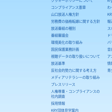
クッキーポリシーについて
kr
コンプライアンス憲章
わ
山口放送人権方針
K
労務費の価格転嫁に関する方針
報
放送番組の種別
ス
番組審議会
ド
環境美化の取り組み
バ
国民保護業務計画
音
視聴データの取り扱いについて
ア
放送基準
情
反社会的勢力に関する考え方
青
メディアリテラシーの取り組み
プレスリリース
人権尊重・コンプライアンスの
社内調査
採用情報
KRY団体見学案内