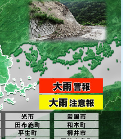
展
日曜日 午前 10:30～11:00
日曜日
年10月3日(土)
送開局７０周年記念「金曜ロードショーとジブリ展」
あさ10:55～11:10
年7月18日(土)～10月12日(月)
ント
ANCE EVOLUTION 2026
年10月3日(土)