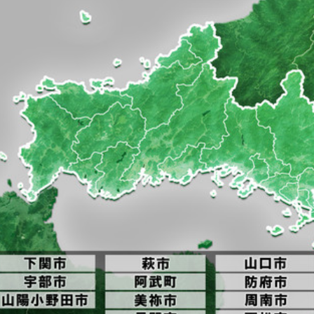
美術
日曜日 あさ11:30～12:00
日曜日
2026
山口放
が公開 被害防止に向け砂防ダム
あさ10:55～11:10
2026
き21
ちかくにいわくに
た平生町の土砂災害で応急工事
日曜日
50〜12:00
午前10:55～11:10
イベ
ねる 10FAM MEETING
KRY D
2026