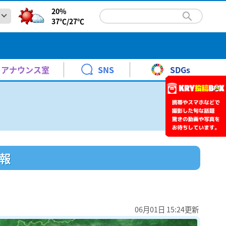
20%
37℃/
27℃
内の総合支援学校2校で就学奨励費を誤支給～対象家庭に
報と暮らし
青少年に見てもらいたい番組
KRYエキサイトナイター
時系列予報
高橋 裕
依頼へ
火～土曜日 ごご 6:20～9:00
天気図
野口 緒美
教育委員会は県内の総合支援学校2校で就学奨励費を誤っ
松村邦洋のＯＨ－！邦自慢
アナウンス室
SNS
SDGs
警報・注意報
青木 京子
土曜日 ごご3:00～3:30
.6 19:54
ント
月曜日 ごご7:00～7:30[再]
前予約】24時間テレビ49 KRYアナウンサー体験教室 参加
紅葉情報
水津 香織
太平洋地域の温泉地の活性化を目指して 山口市で日本と台
10keiちゃんねる
なりカル！
泉地が交流
土曜日
年8月30日 ［1回目］11:30～［2回目］14:00～
内の総合支援学校2校で就学奨励費を誤支給～対象家庭に
報と暮らし
青少年に見てもらいたい番組
KRYエキサイトナイター
時系列予報
高橋 裕
り
さくら情報
武藤 ひさこ
土曜日 ごご 10:00～11:00
太平洋地域の温泉地の活性化を目指して日本と台湾の温泉
よる10:54～11:00
依頼へ
火～土曜日 ごご 6:20～9:00
天気図
野口 緒美
教育委員会は県内の総合支援学校2校で就学奨励費を誤っ
ちひろとみすゞTime
はつらつ山口っ子
.6 19:26
展
松村邦洋のＯＨ－！邦自慢
日曜日 午前 10:30～11:00
日曜日
報
警報・注意報
青木 京子
土曜日 ごご3:00～3:30
.6 19:54
送開局７０周年記念「金曜ロードショーとジブリ展」
ント
あさ10:55～11:10
月曜日 ごご7:00～7:30[再]
年7月18日(土)～10月12日(月)
前予約】24時間テレビ49 KRYアナウンサー体験教室 参加
紅葉情報
水津 香織
太平洋地域の温泉地の活性化を目指して 山口市で日本と台
10keiちゃんねる
なりカル！
泉地が交流
土曜日
年8月30日 ［1回目］11:30～［2回目］14:00～
り
さくら情報
武藤 ひさこ
土曜日 ごご 10:00～11:00
太平洋地域の温泉地の活性化を目指して日本と台湾の温泉
よる10:54～11:00
06月01日 15:24更新
ント
ちひろとみすゞTime
はつらつ山口っ子
.6 19:26
ANCE EVOLUTION 2026