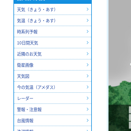
2026
平生町の土砂災害の応急工事状況
天気（きょう・あす）
2026年10月3日(土)
なりはたりき
を建設中
気温（きょう・あす）
日曜日 よる9：00～9：30
元気創出！やまぐち
しものせ
6月に発生し男性1人が亡くなっ
日曜日
日曜日
の...
時系列予報
あさ11:10～11:25
午前11:
2026.8.6 19:26
イベント
10日間天気
山口放送開局70周年記念10keiちゃん
2026
近隣のお天気
2026年10月3日(土)
衛星画像
天気図
今の気温（アメダス）
レーダー
警報・注意報
台風情報