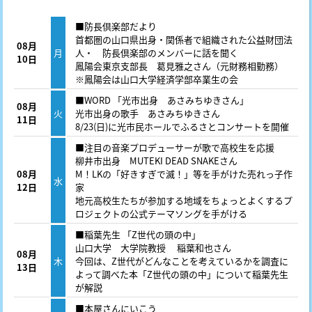
■防長倶楽部だより
首都圏の山口県出身・関係者で組織された公益財団法
08月
月
人・ 防長倶楽部のメンバーに話を聞く
10日
鳳陽会東京支部長 葛見雅之さん（元財務相勤務）
※鳳陽会は山口大学経済学部卒業生の会
■WORD 「光市出身 あさみちゆきさん」
08月
火
光市出身の歌手 あさみちゆきさん
11日
8/23(日)に光市民ホールでふるさとコンサートを開催
■注目の音楽プロデューサーが歌で高校生を応援
柳井市出身 MUTEKI DEAD SNAKEさん
08月
M！LKの「好きすぎで滅！」等を手がけた売れっ子作
水
12日
家
地元高校生たちが参加する地域をちょっとよくするプ
ロジェクトの公式テーマソングを手がける
■稲葉先生 「Z世代の頭の中」
山口大学 大学院教授 稲葉和也さん
08月
木
今回は、Z世代がどんなことを考えているかを調査に
13日
よって調べた本「Z世代の頭の中」について稲葉先生
が解説
■本屋さんにいこう