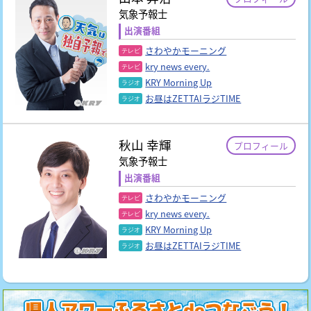
気象予報士
出演番組
さわやかモーニング
kry news every.
KRY Morning Up
お昼はZETTAIラジTIME
秋山 幸輝
プロフィール
気象予報士
出演番組
さわやかモーニング
kry news every.
KRY Morning Up
お昼はZETTAIラジTIME