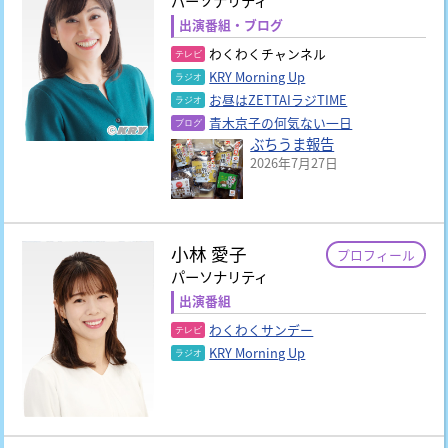
パーソナリティ
出演番組・ブログ
わくわくチャンネル
KRY Morning Up
お昼はZETTAIラジTIME
青木京子の何気ない一日
ぶちうま報告
2026年7月27日
小林 愛子
プロフィール
パーソナリティ
出演番組
わくわくサンデー
KRY Morning Up