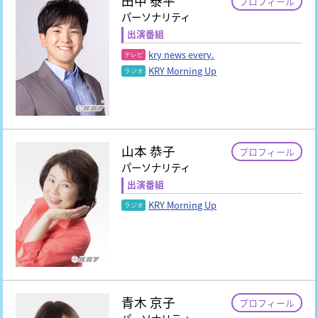
田中 泰平
プロフィール
パーソナリティ
出演番組
kry news every.
KRY Morning Up
山本 恭子
プロフィール
パーソナリティ
出演番組
KRY Morning Up
青木 京子
プロフィール