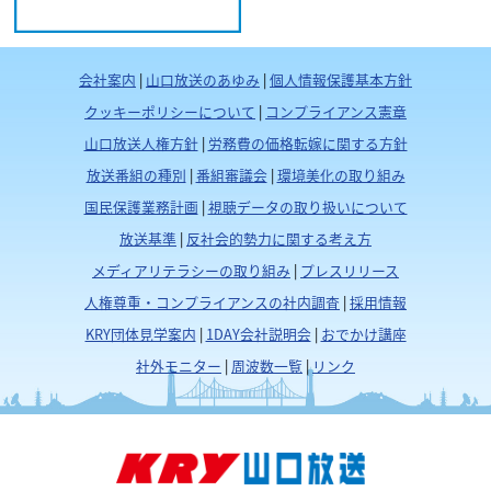
会社案内
|
山口放送のあゆみ
|
個人情報保護基本方針
クッキーポリシーについて
|
コンプライアンス憲章
山口放送人権方針
|
労務費の価格転嫁に関する方針
放送番組の種別
|
番組審議会
|
環境美化の取り組み
国民保護業務計画
|
視聴データの取り扱いについて
放送基準
|
反社会的勢力に関する考え方
メディアリテラシーの取り組み
|
プレスリリース
人権尊重・コンプライアンスの社内調査
|
採用情報
KRY団体見学案内
|
1DAY会社説明会
|
おでかけ講座
社外モニター
|
周波数一覧
|
リンク