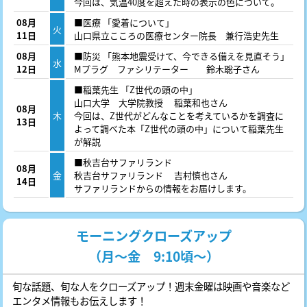
今回は、気温40度を超えた時の表示の色について。
08月
■医療 「愛着について」
火
11日
山口県立こころの医療センター院長 兼行浩史先生
08月
■防災 「熊本地震受けて、今できる備えを見直そう」
水
12日
Mプラグ ファシリテーター 鈴木聡子さん
■稲葉先生 「Z世代の頭の中」
山口大学 大学院教授 稲葉和也さん
08月
木
今回は、Z世代がどんなことを考えているかを調査に
13日
よって調べた本「Z世代の頭の中」について稲葉先生
が解説
■秋吉台サファリランド
08月
金
秋吉台サファリランド 吉村慎也さん
14日
サファリランドからの情報をお届けします。
モーニングクローズアップ
（月～金 9:10頃～）
旬な話題、旬な人をクローズアップ！週末金曜は映画や音楽など
エンタメ情報もお伝えします！