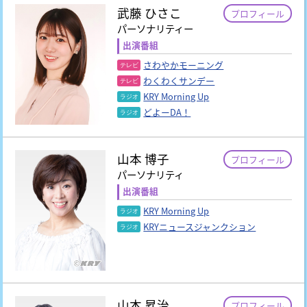
武藤 ひさこ
プロフィール
パーソナリティー
出演番組
さわやかモーニング
わくわくサンデー
KRY Morning Up
どよーDA！
山本 博子
プロフィール
パーソナリティ
出演番組
KRY Morning Up
KRYニュースジャンクション
山本 昇治
プロフィール