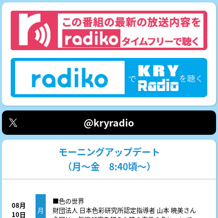
@kryradio
モーニングアップデート
（月～金 8:40頃～）
■色の世界
08月
月
財団法人 日本色彩研究所認定指導者 山本 暁美さん
10日