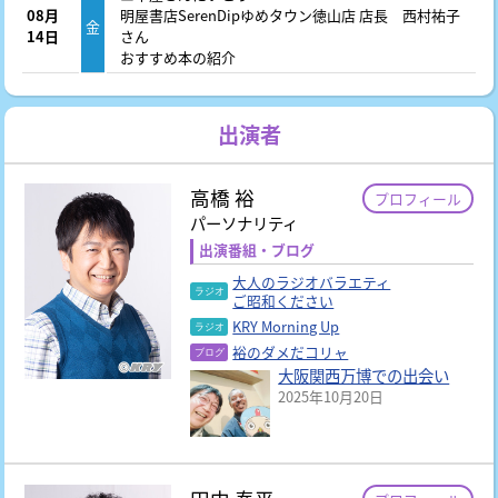
08月
明屋書店SerenDipゆめタウン徳山店 店長 西村祐子
金
14日
さん
おすすめ本の紹介
出演者
高橋 裕
プロフィール
パーソナリティ
出演番組・ブログ
大人のラジオバラエティ
ご昭和ください
KRY Morning Up
裕のダメだコリャ
大阪関西万博での出会い
2025年10月20日