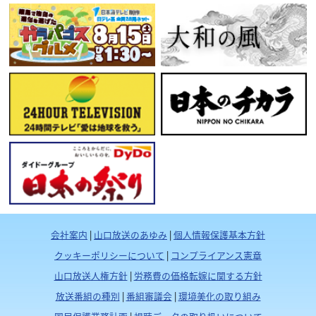
会社案内
|
山口放送のあゆみ
|
個人情報保護基本方針
クッキーポリシーについて
|
コンプライアンス憲章
山口放送人権方針
|
労務費の価格転嫁に関する方針
放送番組の種別
|
番組審議会
|
環境美化の取り組み