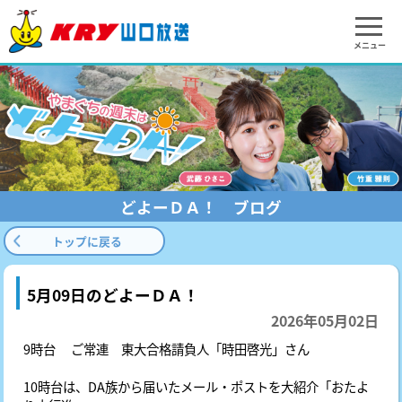
メニュー
どよーＤＡ！ ブログ
トップに戻る
5月09日のどよーＤＡ！
2026年05月02日
9時台 ご常連 東大合格請負人「時田啓光」さん
10時台は、DA族から届いたメール・ポストを大紹介「おたよ