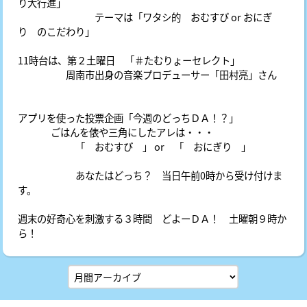
り大行進」
テーマは「ワタシ的 おむすび or おにぎ
り のこだわり」
11時台は、第２土曜日 「＃たむりょーセレクト」
周南市出身の音楽プロデューサー「田村亮」さん
アプリを使った投票企画「今週のどっちＤＡ！？」
ごはんを俵や三角にしたアレは・・・
「 おむすび 」 or 「 おにぎり 」
あなたはどっち？ 当日午前0時から受け付けま
す。
週末の好奇心を刺激する３時間 どよーＤＡ！ 土曜朝９時か
ら！