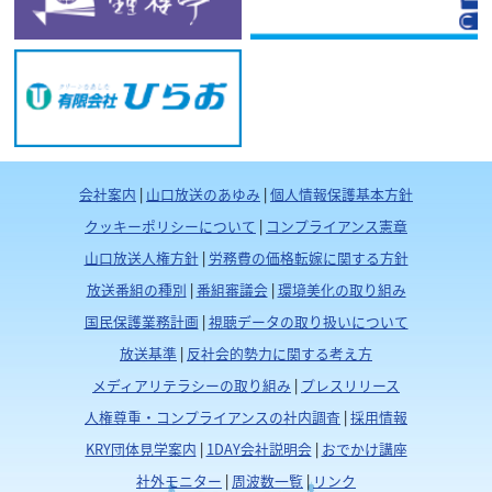
会社案内
|
山口放送のあゆみ
|
個人情報保護基本方針
クッキーポリシーについて
|
コンプライアンス憲章
山口放送人権方針
|
労務費の価格転嫁に関する方針
放送番組の種別
|
番組審議会
|
環境美化の取り組み
国民保護業務計画
|
視聴データの取り扱いについて
放送基準
|
反社会的勢力に関する考え方
メディアリテラシーの取り組み
|
プレスリリース
人権尊重・コンプライアンスの社内調査
|
採用情報
KRY団体見学案内
|
1DAY会社説明会
|
おでかけ講座
社外モニター
|
周波数一覧
|
リンク