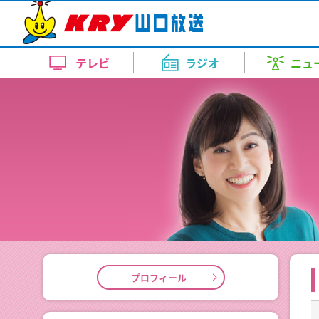
テレビトップ
ラジオトップ
ニューストップ
天気・自治体トップ
イベントトップ
アナウンス室トップ
KRYの番組
KRY Morning Up
ピンポイント天気
イベント
上田 奈央
コンサート・舞台
報道
お盆をふるさとや行楽地で過ごす
スポーツ
内田 充咲
美術展
お昼はZE
天気（
ドラ
テレビ
ラジオ
ニュ
月～金 あさ 7:00～11:00
迎える～JR新山口駅も多くの人
月～金 
新番組ラインナップ
10日間天気
竹重 雅則
KRYイチオシ番組
田中 泰平
近隣の
イベント情報
お盆をふるさとや行楽地で過ごす
週刊ENJOYランニング
どよーD
を...
テレビトップ
ラジオトップ
ニューストップ
天気・自治体トップ
イベントトップ
アナウンス室トップ
今の気温（アメダス）
畑中 里咲
渡辺 三千彦
レーダ
KRYの番組
土曜日 あさ 7:30～7:45
土曜日 あ
2026.8.8 17:46
コンサート・舞台
KRYの番組
KRY Morning Up
ピンポイント天気
イベント
上田 奈央
コンサート・舞台
報道
お盆をふるさとや行楽地で過ごす
スポーツ
内田 充咲
美術展
お昼はZE
天気（
ドラ
【要事前予約】24時間テレビ49
台風情報
新井 道子
榎本 まさひろ
洗濯情
KRYさわやかモーニング
支援する側も疲弊…熊本派遣の山
らいふ
月～金 あさ 7:00～11:00
迎える～JR新山口駅も多くの人
月～金 
ト・トークショー観覧者募集
ラジKING GOLD
大人の
月～金
情語る
月～金
新番組ラインナップ
10日間天気
竹重 雅則
KRYイチオシ番組
田中 泰平
近隣の
イベント情報
お盆をふるさとや行楽地で過ごす
2026年8月30日 ①11：30～(
お肌乾燥情報
鈴木 久美
清家 律子
花粉情
土曜日 ごご 4:00～4:55
した～
あさ5:20～6:54
熊本地震の被災地に派遣された日
午後5:20
週刊ENJOYランニング
どよーD
を...
ト)
土曜日 夕
が...
部内）
今の気温（アメダス）
畑中 里咲
渡辺 三千彦
レーダ
KRYの番組
土曜日 あさ 7:30～7:45
土曜日 あ
2026.8.8 17:46
コンサート・舞台
熱中症情報
山根 由紀夫
山本 恭子
2026.8.7 19:38
【要事前予約】24時間テレビ49
台風情報
新井 道子
榎本 まさひろ
洗濯情
KRYさわやかモーニング
支援する側も疲弊…熊本派遣の山
らいふ
ト・トークショー観覧者募集
ラジKING GOLD
大人の
月～金
情語る
月～金
2026年8月30日 ①11：30～(
なりはたりき
お肌乾燥情報
鈴木 久美
清家 律子
花粉情
土曜日 ごご 4:00～4:55
した～
あさ5:20～6:54
熊本地震の被災地に派遣された日
午後5:20
ト)
日曜日 よる9：00～9：30
元気創出！やまぐち
しものせ
土曜日 夕
が...
部内）
日曜日
日曜日
熱中症情報
山根 由紀夫
山本 恭子
2026.8.7 19:38
プロフィール
あさ11:10～11:25
午前11:
イベント
なりはたりき
山口放送開局70周年記念10keiちゃん