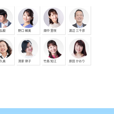
 弘毅
野口 緒美
畑中 里咲
渡辺 三千彦
 久美
清家 律子
竹島 知江
原田 かおり