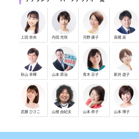
上田 奈央
内田 充咲
河野 康子
高橋 良
秋山 幸輝
山本 昇治
青木 京子
新井 道子
武藤 ひさこ
山根 由紀夫
山本 恭子
山本 博子