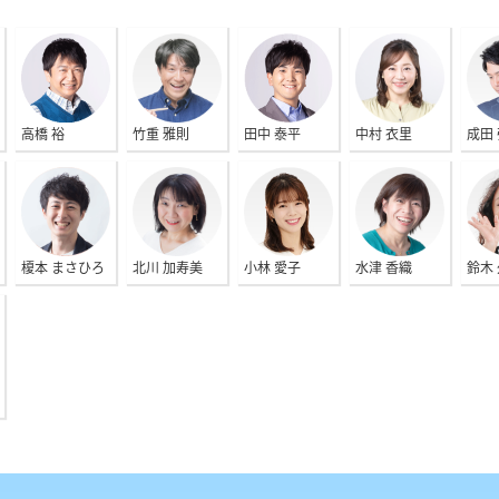
高橋 裕
竹重 雅則
田中 泰平
中村 衣里
成田
榎本 まさひろ
北川 加寿美
小林 愛子
水津 香織
鈴木