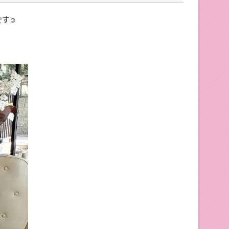
スティネーションキャンペーンに向けて各地で準備が進ん
年10月3日(土)
す☺️
.7 19:37
ント
ANCE EVOLUTION 2026
年10月3日(土)