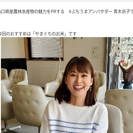
山口デ
2026
き21
ちかくにいわくに
で...
山口県産農林水産物の魅力をPRする #ぶちうまアンバサダー 青木京子で
日曜日
2026.8
50〜12:00
午前10:55～11:10
イベ
ねる 10FAM MEETING
KRY D
今回のおすすめは「やまぐちのお米」です
2026