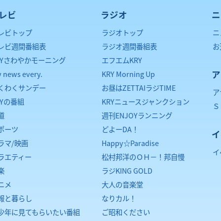
レビ
ラジオ
ニ
レビトップ
ラジオトップ
ニ
レビ週間番組表
ラジオ週間番組表
お
RYさわやかモーニング
エフエムKRY
ア
y news every.
KRY Morning Up
くわくサンデー
お昼はZETTAIラジTIME
ア
RYの番組
KRYニュースジャンクション
Ｓ
道
週刊ENJOYランニング
ポーツ
どよーDA！
イ
ラマ/映画
Happy☆Paradise
イ
ラエティー
松村邦洋のＯＨ－！邦自慢
楽
ラジKING GOLD
ニメ
大人の音楽堂
報と暮らし
なりカル！
少年に見てもらいたい番組
ご昭和ください