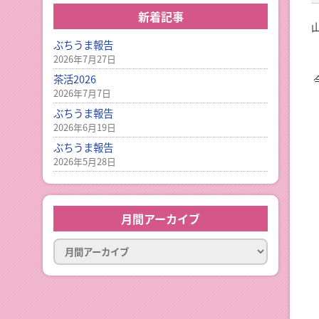
日曜日 よる9：00～9：30
2026
元気創出！やまぐち
しものせ
新着記事
2026年10月3日(土)
日曜日
日曜日
ぶちうま報告
あさ11:10～11:25
午前11:
2026年7月27日
イベント
山口放送開局70周年記念10keiちゃん
茶活2026
2026
2026年7月7日
2026年10月3日(土)
ぶちうま報告
2026年6月19日
ぶちうま報告
2026年5月28日
月間アーカイブ