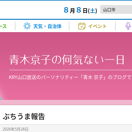
８
８
月
日(
土
)
人たちの帰省ラッシュがピーク
TTAIラジTIME
きょう・あす）
マ・映画
スポーツ
バラエティー
試写会
河野 康子
その他
音楽
KRYニュースジャンクション
気温（きょう・あす）
アニメ
高橋 良
【交通
情
ース
天気・自治体
イベント
たちが
正午～ごご4:00
月～金 夕方6:00～6:20
（午前
お天気
中村 衣里
衛星画像
成田 弘毅
人たちの帰省ラッシュがピーク
8日朝
A！
Happy☆Paradise
ま...
ー
秋山 幸輝
土砂災害警戒情報
山本 昇治
さ 9:00～正午
土曜日 正午～1:00
2026.8
イベ
人たちの帰省ラッシュがピーク
TTAIラジTIME
きょう・あす）
マ・映画
スポーツ
バラエティー
試写会
河野 康子
その他
音楽
KRYニュースジャンクション
気温（きょう・あす）
アニメ
高橋 良
【交通
情
 ①番組生放送②ミニコンサー
【要事
報
北川 加寿美
紫外線情報
小林 愛子
口日赤救護班が帰還 避難所の実
kry news every.
海水を
たちが
正午～ごご4:00
月～金 夕方6:00～6:20
（午前
者募集
音楽堂～ういろう、ひねってみま
きょうも、この街で
月～金
夏休み
お天気
中村 衣里
衛星画像
成田 弘毅
人たちの帰省ラッシュがピーク
8日朝
生放送) ②13：30～(ミニコンサー
2026
報
竹島 知江
PM2.5予想
原田 かお
毎週土曜日 ごご5:30～5:45
本赤十字社山口県支部の救護班
頃～5:53（kry news every. 2
午後3:50～7:00
く...
A！
Happy☆Paradise
ま...
方 5:00～5:30
2026.8
ー
KRY山口放送のパーソナリティー「青木 京子」のブログで
秋山 幸輝
土砂災害警戒情報
山本 昇治
さ 9:00～正午
土曜日 正午～1:00
2026.8
イベ
山本 博子
ご昭和ください
わくわくサンデー
美術
 ①番組生放送②ミニコンサー
【要事
日曜日 あさ11:30～12:00
日曜日
徳地和
報
北川 加寿美
紫外線情報
小林 愛子
口日赤救護班が帰還 避難所の実
kry news every.
海水を
者募集
山口放
あさ10:55～11:10
新企画
音楽堂～ういろう、ひねってみま
きょうも、この街で
月～金
夏休み
生放送) ②13：30～(ミニコンサー
2026
2026
山口デ
報
竹島 知江
PM2.5予想
原田 かお
毎週土曜日 ごご5:30～5:45
本赤十字社山口県支部の救護班
頃～5:53（kry news every. 2
午後3:50～7:00
く...
き21
ちかくにいわくに
で...
方 5:00～5:30
2026.8
日曜日
2026.8
山本 博子
ご昭和ください
わくわくサンデー
ぶちうま報告
美術
50〜12:00
午前10:55～11:10
日曜日 あさ11:30～12:00
日曜日
徳地和
イベ
山口放
あさ10:55～11:10
新企画
2026年5月28日
2026
ねる 10FAM MEETING
KRY D