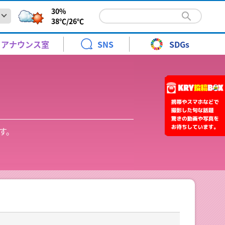
30%
38℃/
26℃
情報】山陽小野田市の国道2号で事故～通行止めは解除
報と暮らし
青少年に見てもらいたい番組
KRYエキサイトナイター
時系列予報
高橋 裕
アナウンス室
SNS
SDGs
8時35分）
火～土曜日 ごご 6:20～9:00
天気図
野口 緒美
、山陽小野田市山野井の国道2号で車両同士の事故があり
松村邦洋のＯＨ－！邦自慢
警報・注意報
青木 京子
土曜日 ごご3:00～3:30
.8 8:37
ント
月曜日 ごご7:00～7:30[再]
情報】山陽小野田市の国道2号で事故～通行止めは解除
報と暮らし
青少年に見てもらいたい番組
KRYエキサイトナイター
時系列予報
高橋 裕
前予約】24時間テレビ49 KRYアナウンサー体験教室 参加
紅葉情報
水津 香織
淡水に！化学メーカーで子ども科学教室 岩国市
10keiちゃんねる
8時35分）
火～土曜日 ごご 6:20～9:00
なりカル！
のこどもたちを対象にした科学教室が岩国市に事業所を置
土曜日
天気図
野口 緒美
、山陽小野田市山野井の国道2号で車両同士の事故があり
年8月30日 ［1回目］11:30～［2回目］14:00～
り
さくら情報
武藤 ひさこ
土曜日 ごご 10:00～11:00
よる10:54～11:00
松村邦洋のＯＨ－！邦自慢
.7 19:37
す。
警報・注意報
青木 京子
土曜日 ごご3:00～3:30
.8 8:37
ント
ちひろとみすゞTime
はつらつ山口っ子
月曜日 ごご7:00～7:30[再]
展
前予約】24時間テレビ49 KRYアナウンサー体験教室 参加
日曜日 午前 10:30～11:00
日曜日
紙で自分だけの御朱印帳づくり 山口DCに向け歴史巡りの
紅葉情報
水津 香織
淡水に！化学メーカーで子ども科学教室 岩国市
10keiちゃんねる
送開局７０周年記念「金曜ロードショーとジブリ展」
あさ10:55～11:10
スタート
なりカル！
のこどもたちを対象にした科学教室が岩国市に事業所を置
土曜日
年8月30日 ［1回目］11:30～［2回目］14:00～
年7月18日(土)～10月12日(月)
スティネーションキャンペーンに向けて各地で準備が進ん
り
さくら情報
武藤 ひさこ
土曜日 ごご 10:00～11:00
よる10:54～11:00
.7 19:37
.7 19:37
ちひろとみすゞTime
はつらつ山口っ子
展
日曜日 午前 10:30～11:00
日曜日
紙で自分だけの御朱印帳づくり 山口DCに向け歴史巡りの
ント
送開局７０周年記念「金曜ロードショーとジブリ展」
あさ10:55～11:10
スタート
年7月18日(土)～10月12日(月)
ANCE EVOLUTION 2026