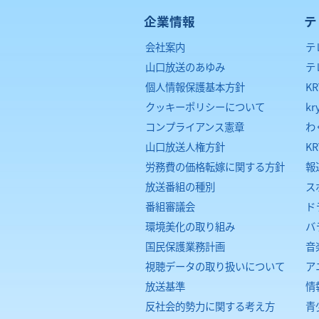
企業情報
テ
会社案内
テ
山口放送のあゆみ
テ
個人情報保護基本方針
K
クッキーポリシーについて
kr
コンプライアンス憲章
わ
山口放送人権方針
K
労務費の価格転嫁に関する方針
報
放送番組の種別
ス
番組審議会
ド
環境美化の取り組み
バ
国民保護業務計画
音
視聴データの取り扱いについて
ア
放送基準
情
反社会的勢力に関する考え方
青