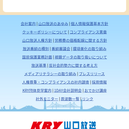
会社案内
|
山口放送のあゆみ
|
個人情報保護基本方針
クッキーポリシーについて
|
コンプライアンス憲章
山口放送人権方針
|
労務費の価格転嫁に関する方針
放送番組の種別
|
番組審議会
|
環境美化の取り組み
国民保護業務計画
|
視聴データの取り扱いについて
放送基準
|
反社会的勢力に関する考え方
メディアリテラシーの取り組み
|
プレスリリース
人権尊重・コンプライアンスの社内調査
|
採用情報
KRY団体見学案内
|
1DAY会社説明会
|
おでかけ講座
社外モニター
|
周波数一覧
|
リンク