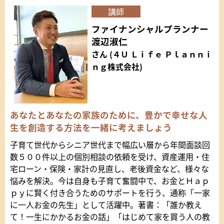
講師
ファイナンシャルプランナー
渡辺淑仁
さん (４Ｕ Ｌｉｆｅ Ｐｌａｎｎｉ
ｎｇ株式会社)
あなたとあなたの家族のために、豊かで幸せな人
生を創造する方法を一緒に考えましょう
子育て世代からシニア世代まで幅広い層から年間面談回
数５００件以上の個別相談の依頼を受け、資産運用・住
宅ローン・保険・家計の見直し、老後資金など、様々な
悩みを解決。今は自身も子育て奮闘中で、お金とＨａｐ
ｐｙに賢く付き合うためのサポートを行う、通称「一家
に一人お金の先生」として活躍中。著書：「誰か教え
て！一生にかかるお金の話」「はじめて家を買う人の教