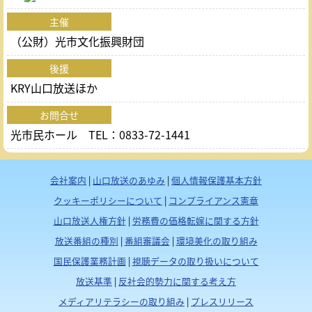
主催
（公財）光市文化振興財団
後援
KRY山口放送ほか
お問合せ
光市民ホール TEL：0833-72-1441
会社案内
|
山口放送のあゆみ
|
個人情報保護基本方針
クッキーポリシーについて
|
コンプライアンス憲章
山口放送人権方針
|
労務費の価格転嫁に関する方針
放送番組の種別
|
番組審議会
|
環境美化の取り組み
国民保護業務計画
|
視聴データの取り扱いについて
放送基準
|
反社会的勢力に関する考え方
メディアリテラシーの取り組み
|
プレスリリース