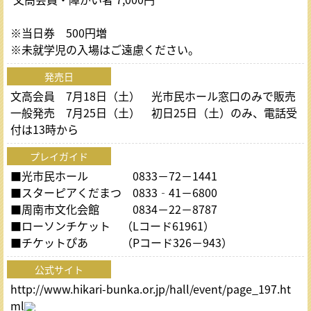
※当日券 500円増
※未就学児の入場はご遠慮ください。
発売日
文高会員 7月18日（土） 光市民ホール窓口のみで販売
一般発売 7月25日（土） 初日25日（土）のみ、電話受
付は13時から
プレイガイド
■光市民ホール 0833－72－1441
■スターピアくだまつ 0833‐41－6800
■周南市文化会館 0834－22－8787
■ローソンチケット （Lコード61961）
■チケットぴあ （Pコード326－943）
公式サイト
http://www.hikari-bunka.or.jp/hall/event/page_197.ht
ml