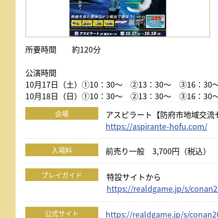
日曜日 よる9：00～9：30
2026
元気創出！やまぐち
しものせ
2026年10月3日(土)
日曜日
日曜日
あさ11:10～11:25
午前11:
イベント
所要時間 約120分
山口放送開局70周年記念10keiちゃん
2026
公演時間
2026年10月3日(土)
10月17日（土）①10：30～ ②13：30～ ③16：30
10月18日（日）①10：30～ ②13：30～ ③16：30
会場
アスピラート【防府市地域交流
https://aspirante-hofu.com/
入場料
前売り一般 3,700円（税込）
プレイガイド
特設サイトから
https://realdgame.jp/s/conan
公式サイト
https://realdgame.jp/s/conan2