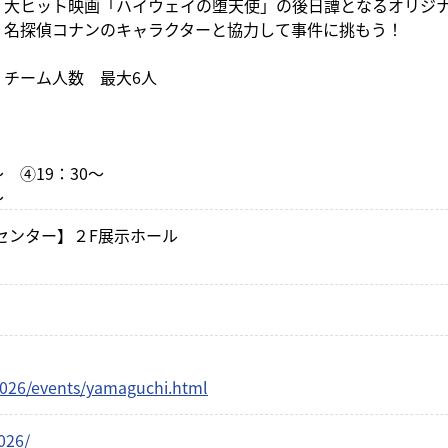
山口デ
大ヒット映画「ハイウェイの堕天使」の後日譚となるオリジ
2026
き21
ちかくにいわくに
で...
名探偵コナンのキャラクターと協力して事件に挑もう！
日曜日
2026.8
50〜12:00
午前10:55～11:10
チーム人数 最大6人
イベ
ねる 10FAM MEETING
KRY D
2026
～ ④19：30～
～
センター】２F展示ホール
2026/events/yamaguchi.html
026/