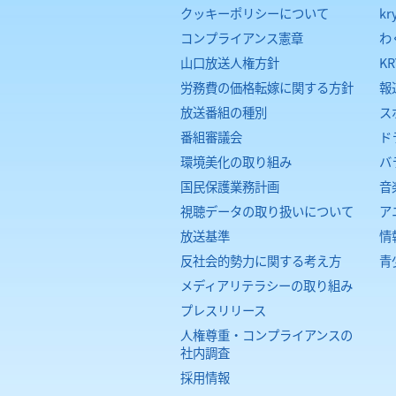
クッキーポリシーについて
kr
コンプライアンス憲章
わ
山口放送人権方針
K
労務費の価格転嫁に関する方針
報
放送番組の種別
ス
番組審議会
ド
環境美化の取り組み
バ
国民保護業務計画
音
視聴データの取り扱いについて
ア
放送基準
情
反社会的勢力に関する考え方
青
メディアリテラシーの取り組み
プレスリリース
人権尊重・コンプライアンスの
社内調査
採用情報