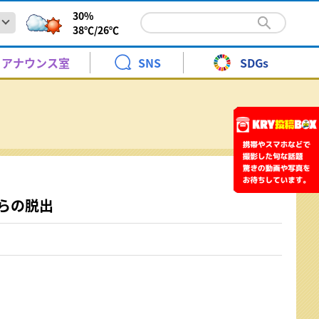
30%
38℃/
26℃
情報】山陽小野田市の国道2号で事故～通行止めは解除
報と暮らし
青少年に見てもらいたい番組
KRYエキサイトナイター
時系列予報
高橋 裕
アナウンス室
SNS
SDGs
8時35分）
火～土曜日 ごご 6:20～9:00
天気図
野口 緒美
、山陽小野田市山野井の国道2号で車両同士の事故があり
松村邦洋のＯＨ－！邦自慢
警報・注意報
青木 京子
土曜日 ごご3:00～3:30
.8 8:37
ント
月曜日 ごご7:00～7:30[再]
情報】山陽小野田市の国道2号で事故～通行止めは解除
報と暮らし
青少年に見てもらいたい番組
KRYエキサイトナイター
時系列予報
高橋 裕
前予約】24時間テレビ49 KRYアナウンサー体験教室 参加
紅葉情報
水津 香織
淡水に！化学メーカーで子ども科学教室 岩国市
10keiちゃんねる
8時35分）
火～土曜日 ごご 6:20～9:00
なりカル！
のこどもたちを対象にした科学教室が岩国市に事業所を置
土曜日
天気図
野口 緒美
、山陽小野田市山野井の国道2号で車両同士の事故があり
年8月30日 ［1回目］11:30～［2回目］14:00～
り
さくら情報
武藤 ひさこ
土曜日 ごご 10:00～11:00
よる10:54～11:00
松村邦洋のＯＨ－！邦自慢
.7 19:37
警報・注意報
青木 京子
土曜日 ごご3:00～3:30
.8 8:37
ント
ちひろとみすゞTime
はつらつ山口っ子
月曜日 ごご7:00～7:30[再]
らの脱出
展
前予約】24時間テレビ49 KRYアナウンサー体験教室 参加
日曜日 午前 10:30～11:00
日曜日
紙で自分だけの御朱印帳づくり 山口DCに向け歴史巡りの
紅葉情報
水津 香織
淡水に！化学メーカーで子ども科学教室 岩国市
10keiちゃんねる
送開局７０周年記念「金曜ロードショーとジブリ展」
あさ10:55～11:10
スタート
なりカル！
のこどもたちを対象にした科学教室が岩国市に事業所を置
土曜日
年8月30日 ［1回目］11:30～［2回目］14:00～
年7月18日(土)～10月12日(月)
スティネーションキャンペーンに向けて各地で準備が進ん
り
さくら情報
武藤 ひさこ
土曜日 ごご 10:00～11:00
よる10:54～11:00
.7 19:37
」
.7 19:37
ちひろとみすゞTime
はつらつ山口っ子
展
日曜日 午前 10:30～11:00
日曜日
紙で自分だけの御朱印帳づくり 山口DCに向け歴史巡りの
ント
送開局７０周年記念「金曜ロードショーとジブリ展」
あさ10:55～11:10
スタート
年7月18日(土)～10月12日(月)
ANCE EVOLUTION 2026