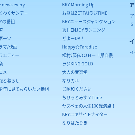
ア
y news every.
KRY Morning Up
くわくサンデー
お昼はZETTAIラジTIME
ア
RYの番組
KRYニュースジャンクション
Ｓ
道
週刊ENJOYランニング
ポーツ
どよーDA！
イ
ラマ/映画
Happy☆Paradise
イ
ラエティー
松村邦洋のＯＨ－！邦自慢
楽
ラジKING GOLD
ニメ
大人の音楽堂
報と暮らし
なりカル！
少年に見てもらいたい番組
ご昭和ください
ちひろとみすゞTime
ヤスベェの人生100歳満点！
KRYエキサイトナイター
なりはたりき