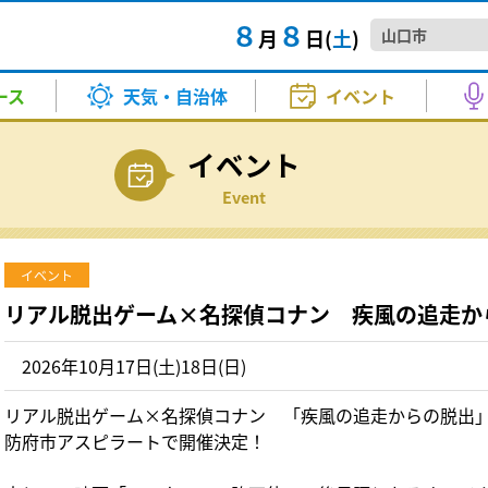
８
８
月
日(
土
)
人たちの帰省ラッシュがピーク
TTAIラジTIME
きょう・あす）
マ・映画
スポーツ
バラエティー
試写会
河野 康子
その他
音楽
KRYニュースジャンクション
気温（きょう・あす）
アニメ
高橋 良
【交通
情
ース
天気・自治体
イベント
たちが
正午～ごご4:00
月～金 夕方6:00～6:20
（午前
お天気
中村 衣里
衛星画像
成田 弘毅
人たちの帰省ラッシュがピーク
8日朝
A！
Happy☆Paradise
ま...
イベント
ー
秋山 幸輝
土砂災害警戒情報
山本 昇治
さ 9:00～正午
土曜日 正午～1:00
2026.8
イベ
人たちの帰省ラッシュがピーク
TTAIラジTIME
きょう・あす）
マ・映画
スポーツ
バラエティー
試写会
河野 康子
その他
音楽
KRYニュースジャンクション
気温（きょう・あす）
アニメ
高橋 良
【交通
情
Event
 ①番組生放送②ミニコンサー
【要事
報
北川 加寿美
紫外線情報
小林 愛子
口日赤救護班が帰還 避難所の実
kry news every.
海水を
たちが
正午～ごご4:00
月～金 夕方6:00～6:20
（午前
者募集
音楽堂～ういろう、ひねってみま
きょうも、この街で
月～金
夏休み
お天気
中村 衣里
衛星画像
成田 弘毅
人たちの帰省ラッシュがピーク
8日朝
生放送) ②13：30～(ミニコンサー
2026
報
竹島 知江
PM2.5予想
原田 かお
毎週土曜日 ごご5:30～5:45
本赤十字社山口県支部の救護班
頃～5:53（kry news every. 2
午後3:50～7:00
く...
A！
Happy☆Paradise
ま...
方 5:00～5:30
イベント
2026.8
ー
秋山 幸輝
土砂災害警戒情報
山本 昇治
さ 9:00～正午
土曜日 正午～1:00
2026.8
イベ
山本 博子
ご昭和ください
わくわくサンデー
リアル脱出ゲーム×名探偵コナン 疾風の追走か
美術
 ①番組生放送②ミニコンサー
【要事
日曜日 あさ11:30～12:00
日曜日
徳地和
報
北川 加寿美
紫外線情報
小林 愛子
口日赤救護班が帰還 避難所の実
kry news every.
海水を
者募集
山口放
あさ10:55～11:10
新企画
音楽堂～ういろう、ひねってみま
きょうも、この街で
月～金
夏休み
生放送) ②13：30～(ミニコンサー
2026年10月17日(土)18日(日)
2026
2026
山口デ
報
竹島 知江
PM2.5予想
原田 かお
毎週土曜日 ごご5:30～5:45
本赤十字社山口県支部の救護班
頃～5:53（kry news every. 2
午後3:50～7:00
く...
き21
ちかくにいわくに
で...
方 5:00～5:30
2026.8
日曜日
リアル脱出ゲーム×名探偵コナン 「疾風の追走からの脱出
2026.8
山本 博子
ご昭和ください
わくわくサンデー
美術
50〜12:00
午前10:55～11:10
防府市アスピラートで開催決定！
日曜日 あさ11:30～12:00
日曜日
徳地和
イベ
山口放
あさ10:55～11:10
新企画
2026
ねる 10FAM MEETING
KRY D