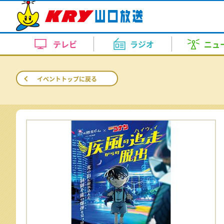
テレビトップ
ラジオトップ
ニューストップ
天気・自治体トップ
イベントトップ
アナウンス室トップ
KRYの番組
KRY Morning Up
ピンポイント天気
イベント
上田 奈央
コンサート・舞台
報道
お盆をふるさとや行楽地で過ごす
スポーツ
内田 充咲
美術展
お昼はZE
天気（
ドラ
テレビ
ラジオ
ニュ
月～金 あさ 7:00～11:00
迎える～JR新山口駅も多くの人
月～金 
新番組ラインナップ
10日間天気
竹重 雅則
KRYイチオシ番組
田中 泰平
近隣の
イベント情報
お盆をふるさとや行楽地で過ごす
週刊ENJOYランニング
どよーD
を...
テレビトップ
ラジオトップ
ニューストップ
天気・自治体トップ
イベントトップ
アナウンス室トップ
今の気温（アメダス）
畑中 里咲
渡辺 三千彦
レーダ
KRYの番組
土曜日 あさ 7:30～7:45
土曜日 あ
2026.8.8 17:46
コンサート・舞台
イベントトップに戻る
KRYの番組
KRY Morning Up
ピンポイント天気
イベント
上田 奈央
コンサート・舞台
報道
お盆をふるさとや行楽地で過ごす
スポーツ
内田 充咲
美術展
お昼はZE
天気（
ドラ
【要事前予約】24時間テレビ49
台風情報
新井 道子
榎本 まさひろ
洗濯情
KRYさわやかモーニング
支援する側も疲弊…熊本派遣の山
らいふ
月～金 あさ 7:00～11:00
迎える～JR新山口駅も多くの人
月～金 
ト・トークショー観覧者募集
ラジKING GOLD
大人の
月～金
情語る
月～金
新番組ラインナップ
10日間天気
竹重 雅則
KRYイチオシ番組
田中 泰平
近隣の
イベント情報
お盆をふるさとや行楽地で過ごす
2026年8月30日 ①11：30～(
お肌乾燥情報
鈴木 久美
清家 律子
花粉情
土曜日 ごご 4:00～4:55
した～
あさ5:20～6:54
熊本地震の被災地に派遣された日
午後5:20
週刊ENJOYランニング
どよーD
を...
ト)
土曜日 夕
が...
部内）
今の気温（アメダス）
畑中 里咲
渡辺 三千彦
レーダ
KRYの番組
土曜日 あさ 7:30～7:45
土曜日 あ
2026.8.8 17:46
コンサート・舞台
熱中症情報
山根 由紀夫
山本 恭子
2026.8.7 19:38
【要事前予約】24時間テレビ49
台風情報
新井 道子
榎本 まさひろ
洗濯情
KRYさわやかモーニング
支援する側も疲弊…熊本派遣の山
らいふ
ト・トークショー観覧者募集
ラジKING GOLD
大人の
月～金
情語る
月～金
2026年8月30日 ①11：30～(
なりはたりき
お肌乾燥情報
鈴木 久美
清家 律子
花粉情
土曜日 ごご 4:00～4:55
した～
あさ5:20～6:54
熊本地震の被災地に派遣された日
午後5:20
ト)
日曜日 よる9：00～9：30
元気創出！やまぐち
しものせ
土曜日 夕
が...
部内）
日曜日
日曜日
熱中症情報
山根 由紀夫
山本 恭子
2026.8.7 19:38
あさ11:10～11:25
午前11:
イベント
なりはたりき
山口放送開局70周年記念10keiちゃん