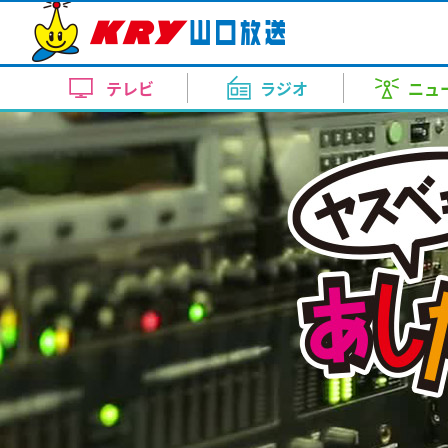
テレビトップ
ラジオトップ
ニューストップ
天気・自治体トップ
イベントトップ
アナウンス室トップ
KRYの番組
KRY Morning Up
ピンポイント天気
イベント
上田 奈央
コンサート・舞台
報道
1万5000個の提灯が織りなす幻
スポーツ
内田 充咲
美術展
お昼はZE
天気（
ドラ
テレビ
ラジオ
ニュ
月～金 あさ 7:00～11:00
まつり 7日まで
月～金 
新番組ラインナップ
10日間天気
竹重 雅則
KRYイチオシ番組
田中 泰平
近隣の
イベント情報
山口市で昨夜、山口七夕ちょうち
週刊ENJOYランニング
どよーD
万...
テレビトップ
ラジオトップ
ニューストップ
天気・自治体トップ
イベントトップ
アナウンス室トップ
今の気温（アメダス）
畑中 里咲
渡辺 三千彦
レーダ
KRYの番組
土曜日 あさ 7:30～7:45
土曜日 あ
2026.8.7 11:51
コンサート・舞台
KRYの番組
KRY Morning Up
ピンポイント天気
イベント
上田 奈央
コンサート・舞台
報道
1万5000個の提灯が織りなす幻
スポーツ
内田 充咲
美術展
お昼はZE
天気（
ドラ
【要事前予約】24時間テレビ49
台風情報
新井 道子
榎本 まさひろ
洗濯情
KRYさわやかモーニング
【山口天気 朝刊8/7】台風13
らいふ
月～金 あさ 7:00～11:00
まつり 7日まで
月～金 
ト・トークショー観覧者募集
ラジKING GOLD
大人の
月～金
秋」でも耐え難い蒸し暑さ・瀬戸
月～金
新番組ラインナップ
10日間天気
竹重 雅則
KRYイチオシ番組
田中 泰平
近隣の
イベント情報
山口市で昨夜、山口七夕ちょうち
2026年8月30日 ①11：30～(
お肌乾燥情報
鈴木 久美
清家 律子
花粉情
土曜日 ごご 4:00～4:55
した～
あさ5:20～6:54
台風13号が沖縄に接近中です。
午後5:20
週刊ENJOYランニング
どよーD
万...
ト)
土曜日 夕
は...
部内）
今の気温（アメダス）
畑中 里咲
渡辺 三千彦
レーダ
KRYの番組
土曜日 あさ 7:30～7:45
土曜日 あ
2026.8.7 11:51
コンサート・舞台
熱中症情報
山根 由紀夫
山本 恭子
2026.8.7 6:42
【要事前予約】24時間テレビ49
台風情報
新井 道子
榎本 まさひろ
洗濯情
KRYさわやかモーニング
【山口天気 朝刊8/7】台風13
らいふ
ト・トークショー観覧者募集
山口県内の総合支援学校2校で就
ラジKING GOLD
大人の
月～金
秋」でも耐え難い蒸し暑さ・瀬戸
月～金
2026年8月30日 ①11：30～(
なりはたりき
返還を依頼へ
お肌乾燥情報
鈴木 久美
清家 律子
花粉情
土曜日 ごご 4:00～4:55
した～
あさ5:20～6:54
台風13号が沖縄に接近中です。
午後5:20
ト)
日曜日 よる9：00～9：30
元気創出！やまぐち
しものせ
山口県教育委員会は県内の総合支
土曜日 夕
は...
部内）
日曜日
日曜日
て...
熱中症情報
山根 由紀夫
山本 恭子
2026.8.7 6:42
あさ11:10～11:25
午前11:
2026.8.6 19:54
イベント
山口県内の総合支援学校2校で就
なりはたりき
山口放送開局70周年記念10keiちゃん