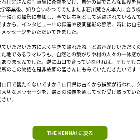
た石川梵さんの写真集に衝撃を受け、自分の目でこんな世界を
大学卒業後、知り合いのつてでたまたま石川梵さん本人に会う
リー映画の撮影に参加し、今では右腕として活躍されているん
ですから、インタビュー中の録音や夜間撮影の照明、時には自
、メッセージをいただいてきました。
見ていただいた方によく生きて帰れたね！とお声がけいただく
れた地であるラマレラも、自然との繋がりや村の人々の一体感
はありませんでした。逆に山口で育っていなければ、そもそも
場所のこの物語を是非故郷の皆さんにもみていただきたいです
対山口で観たくないですか？山口県は古くから捕鯨が行われ、
の大切なメッセージを、最高の映像を通してぜひ受け取ってい
ださい。
THE KENNAI に戻る