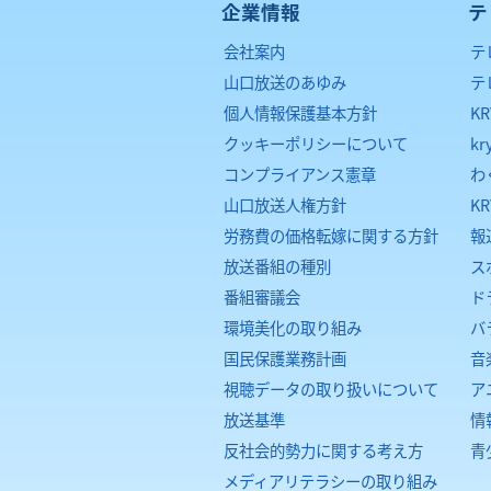
企業情報
テ
会社案内
テ
山口放送のあゆみ
テ
個人情報保護基本方針
K
クッキーポリシーについて
kr
コンプライアンス憲章
わ
山口放送人権方針
K
労務費の価格転嫁に関する方針
報
放送番組の種別
ス
番組審議会
ド
環境美化の取り組み
バ
国民保護業務計画
音
視聴データの取り扱いについて
ア
放送基準
情
反社会的勢力に関する考え方
青
メディアリテラシーの取り組み