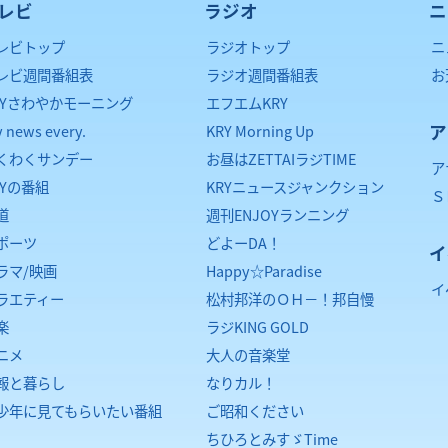
レビ
ラジオ
ニ
レビトップ
ラジオトップ
ニ
レビ週間番組表
ラジオ週間番組表
お
RYさわやかモーニング
エフエムKRY
ア
y news every.
KRY Morning Up
くわくサンデー
お昼はZETTAIラジTIME
ア
RYの番組
KRYニュースジャンクション
Ｓ
道
週刊ENJOYランニング
ポーツ
どよーDA！
イ
ラマ/映画
Happy☆Paradise
イ
ラエティー
松村邦洋のＯＨ－！邦自慢
楽
ラジKING GOLD
ニメ
大人の音楽堂
報と暮らし
なりカル！
少年に見てもらいたい番組
ご昭和ください
ちひろとみすゞTime