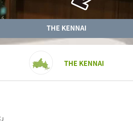
2026
き21
ちかくにいわくに
援学校2校で就学奨励費を誤っ
日曜日
50〜12:00
午前10:55～11:10
イベ
THE KENNAI
ねる 10FAM MEETING
KRY D
2026
THE KENNAI
と」