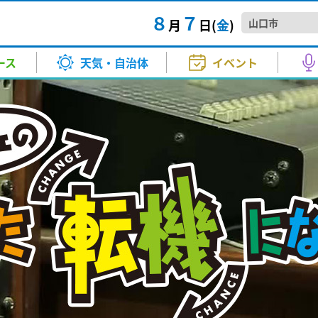
８
７
月
日(
金
)
想的な世界 山口七夕ちょうちん
TTAIラジTIME
きょう・あす）
マ・映画
スポーツ
バラエティー
試写会
河野 康子
その他
音楽
KRYニュースジャンクション
気温（きょう・あす）
アニメ
高橋 良
創部２
情
ース
天気・自治体
イベント
正午～ごご4:00
月～金 夕方6:00～6:20
イノベ
お天気
中村 衣里
衛星画像
成田 弘毅
んまつりが開催されました。1
社会人
A！
Happy☆Paradise
敬...
ー
秋山 幸輝
土砂災害警戒情報
山本 昇治
さ 9:00～正午
土曜日 正午～1:00
2026.8
イベ
想的な世界 山口七夕ちょうちん
TTAIラジTIME
きょう・あす）
マ・映画
スポーツ
バラエティー
試写会
河野 康子
その他
音楽
KRYニュースジャンクション
気温（きょう・あす）
アニメ
高橋 良
創部２
情
 ①番組生放送②ミニコンサー
【要事
報
北川 加寿美
紫外線情報
小林 愛子
号が沖縄に最接近へ 山口県は「立
kry news every.
【地震
正午～ごご4:00
月～金 夕方6:00～6:20
イノベ
者募集
音楽堂～ういろう、ひねってみま
きょうも、この街で
内側で高波注意
月～金
心配
お天気
中村 衣里
衛星画像
成田 弘毅
んまつりが開催されました。1
社会人
生放送) ②13：30～(ミニコンサー
2026
報
竹島 知江
PM2.5予想
原田 かお
毎週土曜日 ごご5:30～5:45
県内は、この台風の直接の影響
頃～5:53（kry news every. 2
午後3:50～7:00
気象庁
A！
Happy☆Paradise
敬...
方 5:00～5:30
の...
ー
秋山 幸輝
土砂災害警戒情報
山本 昇治
さ 9:00～正午
土曜日 正午～1:00
2026.8
イベ
山本 博子
ご昭和ください
わくわくサンデー
2026.8
美術
 ①番組生放送②ミニコンサー
【要事
日曜日 あさ11:30～12:00
日曜日
報
北川 加寿美
紫外線情報
小林 愛子
号が沖縄に最接近へ 山口県は「立
kry news every.
【地震
者募集
山口放
学奨励費を誤支給～対象家庭に
あさ10:55～11:10
音楽堂～ういろう、ひねってみま
きょうも、この街で
内側で高波注意
月～金
心配
生放送) ②13：30～(ミニコンサー
2026
2026
報
竹島 知江
PM2.5予想
原田 かお
毎週土曜日 ごご5:30～5:45
県内は、この台風の直接の影響
頃～5:53（kry news every. 2
午後3:50～7:00
気象庁
き21
ちかくにいわくに
援学校2校で就学奨励費を誤っ
方 5:00～5:30
の...
日曜日
山本 博子
ご昭和ください
わくわくサンデー
2026.8
美術
50〜12:00
午前10:55～11:10
日曜日 あさ11:30～12:00
日曜日
イベ
山口放
学奨励費を誤支給～対象家庭に
あさ10:55～11:10
2026
ねる 10FAM MEETING
KRY D