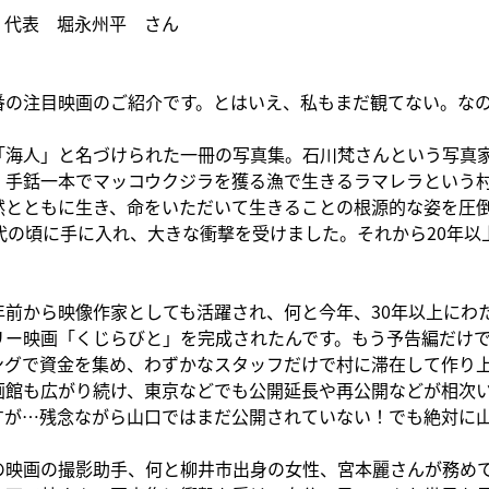
A 代表 堀永州平 さん
番の注目映画のご紹介です。とはいえ、私もまだ観てない。な
「海人」と名づけられた一冊の写真集。石川梵さんという写真家
、手銛一本でマッコウクジラを獲る漁で生きるラマレラという
然とともに生き、命をいただいて生きることの根源的な姿を圧
0代の頃に手に入れ、大きな衝撃を受けました。それから20年
年前から映像作家としても活躍され、何と今年、30年以上にわ
リー映画「くじらびと」を完成されたんです。もう予告編だけ
ングで資金を集め、わずかなスタッフだけで村に滞在して作り
画館も広がり続け、東京などでも公開延長や再公開などが相次
すが…残念ながら山口ではまだ公開されていない！でも絶対に
の映画の撮影助手、何と柳井市出身の女性、宮本麗さんが務めて