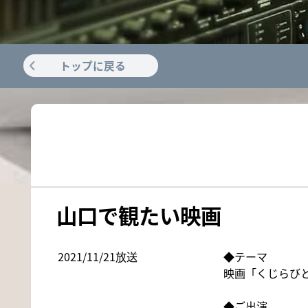
返還を依頼へ
日曜日 よる9：00～9：30
2026
元気創出！やまぐち
しものせ
山口県教育委員会は県内の総合支
2026年10月3日(土)
日曜日
日曜日
て...
あさ11:10～11:25
午前11:
2026.8.6 19:54
イベント
トップに戻る
山口放送開局70周年記念10keiちゃん
2026
2026年10月3日(土)
山口で観たい映画
2021/11/21放送
◆テーマ
映画「くじらび
◆ご出演