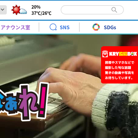
20%
37℃/
26℃
年目で初の全国大会へ！社会人硬式野球チーム三和テクノ
報と暮らし
青少年に見てもらいたい番組
KRYエキサイトナイター
時系列予報
高橋 裕
アナウンス室
SNS
SDGs
ーション
火～土曜日 ごご 6:20～9:00
天気図
野口 緒美
硬式野球チーム三和テクノイノベーションが周南市長を表
松村邦洋のＯＨ－！邦自慢
警報・注意報
青木 京子
土曜日 ごご3:00～3:30
.7 11:50
ント
月曜日 ごご7:00～7:30[再]
年目で初の全国大会へ！社会人硬式野球チーム三和テクノ
報と暮らし
青少年に見てもらいたい番組
KRYエキサイトナイター
時系列予報
高橋 裕
前予約】24時間テレビ49 KRYアナウンサー体験教室 参加
紅葉情報
水津 香織
】熊本で震度4の地震～山口県内でも震度2を観測 津波の
10keiちゃんねる
ーション
火～土曜日 ごご 6:20～9:00
なりカル！
なし
土曜日
天気図
野口 緒美
硬式野球チーム三和テクノイノベーションが周南市長を表
年8月30日 ［1回目］11:30～［2回目］14:00～
り
さくら情報
武藤 ひさこ
土曜日 ごご 10:00～11:00
によりますと午後7時49分ごろ、地震がありました。こ
よる10:54～11:00
松村邦洋のＯＨ－！邦自慢
警報・注意報
青木 京子
土曜日 ごご3:00～3:30
.7 11:50
ント
ちひろとみすゞTime
はつらつ山口っ子
.6 20:00
月曜日 ごご7:00～7:30[再]
展
前予約】24時間テレビ49 KRYアナウンサー体験教室 参加
日曜日 午前 10:30～11:00
日曜日
紅葉情報
水津 香織
】熊本で震度4の地震～山口県内でも震度2を観測 津波の
10keiちゃんねる
送開局７０周年記念「金曜ロードショーとジブリ展」
あさ10:55～11:10
なりカル！
なし
土曜日
年8月30日 ［1回目］11:30～［2回目］14:00～
年7月18日(土)～10月12日(月)
り
さくら情報
武藤 ひさこ
土曜日 ごご 10:00～11:00
によりますと午後7時49分ごろ、地震がありました。こ
よる10:54～11:00
ちひろとみすゞTime
はつらつ山口っ子
.6 20:00
展
日曜日 午前 10:30～11:00
日曜日
ント
送開局７０周年記念「金曜ロードショーとジブリ展」
あさ10:55～11:10
年7月18日(土)～10月12日(月)
ANCE EVOLUTION 2026