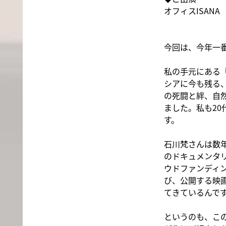
オフィスISAN
今回は、今年一
私の手元にある
シアに今も残る
の死闘と絆、自
ました。私も2
す。
石川梵さんは数
のドキュメンタ
ウドファンディ
び、公開する映
てきているんで
というのも、こ