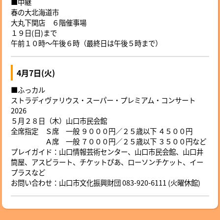
■中継
春の大北海道市
大丸下関店 ６階催事場
１９日(日)まで
午前１０時〜午後６時（最終日は午後５時まで）
4月7日(火)
■ふっカル
ストラディヴァリウス・スーパー・プレミアム・コンサート
2026
５月２８日（木）山口市民会館
全席指定 Ｓ席 一般 ９０００円／２５歳以下 ４５００円
Ａ席 一般 ７０００円／２５歳以下 ３５００円など
プレイガイド：山口情報芸術センター、山口市民会館、山口井
筒屋、アスピラート、チケットぴあ、ローソンチケット、イー
プラスなど
お問い合わせ：山口市文化振興財団 083-920-6111 (火曜休館)